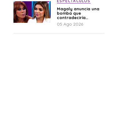
ESPECTÁCULOS
Magaly anuncia una
bomba que
contradeciría
comunicado de La
05 Ago 2026
Bella Luz: “Hay un
audio”