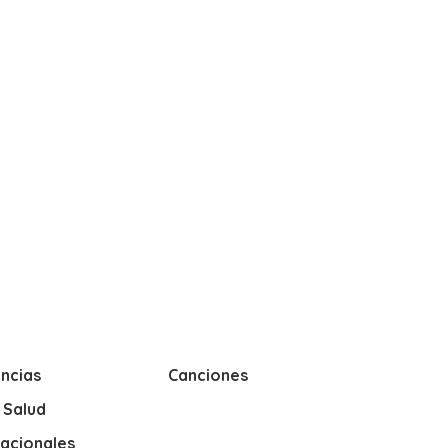
ncias
Canciones
y Salud
nacionales