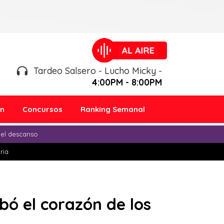
Tardeo Salsero - Lucho Micky -
4:00PM - 8:00PM
ón
Concursos
Ranking Semanal
 el descanso
ria
bó el corazón de los