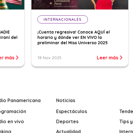
INTERNACIONALES
NADIE
¡Cuenta regresiva! Conoce AQUÍ el
iraní del
horario y dónde ver EN VIVO la
preliminar del Miss Universo 2025
er más
Leer más
18 Nov 2025
dio Panamericana
Noticias
ogramación
Espectáculos
Tende
io en vivo
Deportes
Tips 
nking
Actualidad
Inter