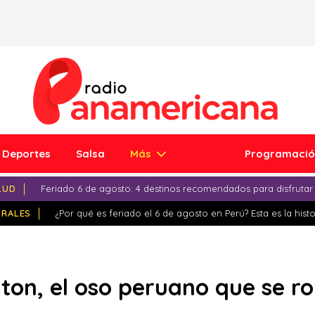
Deportes
Salsa
Más
Programaci
LUD
Feriado 6 de agosto: 4 destinos recomendados para disfrutar
IRALES
¿Por qué es feriado el 6 de agosto en Perú? Esta es la histo
on, el oso peruano que se ro