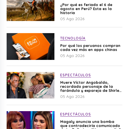
¿Por qué es feriado el 6 de
agosto en Perú? Esta es la
historia
05 Ago 2026
TECNOLOGÍA
Por qué los peruanos compran
cada vez más en apps chinas
05 Ago 2026
ESPECTÁCULOS
Muere Víctor Angobaldo,
recordado personaje de la
farándula y expareja de Shirley
Cherres
05 Ago 2026
ESPECTÁCULOS
Magaly anuncia una bomba
que contradeciría comunicado