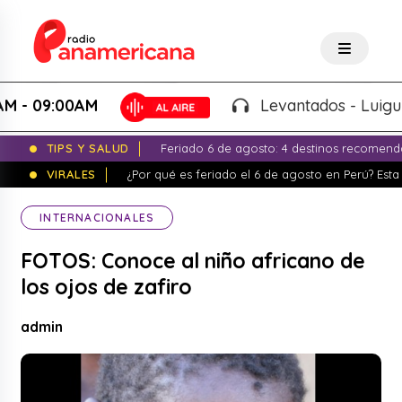
09:00AM
Levantados - Luigui Carb
TIPS Y SALUD
Feriado 6 de agosto: 4 destinos recomend
VIRALES
¿Por qué es feriado el 6 de agosto en Perú? Esta 
INTERNACIONALES
FOTOS: Conoce al niño africano de
los ojos de zafiro
admin