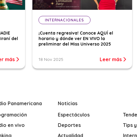
INTERNACIONALES
NADIE
¡Cuenta regresiva! Conoce AQUÍ el
iraní del
horario y dónde ver EN VIVO la
preliminar del Miss Universo 2025
er más
Leer más
18 Nov 2025
dio Panamericana
Noticias
ogramación
Espectáculos
Tende
io en vivo
Deportes
Tips 
nking
Actualidad
Inter