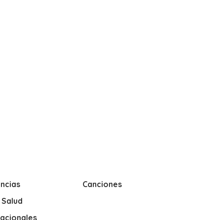
ncias
Canciones
y Salud
nacionales