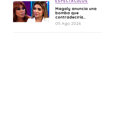
ESPECTÁCULOS
Magaly anuncia una
bomba que
contradeciría
comunicado de La
05 Ago 2026
Bella Luz: “Hay un
audio”