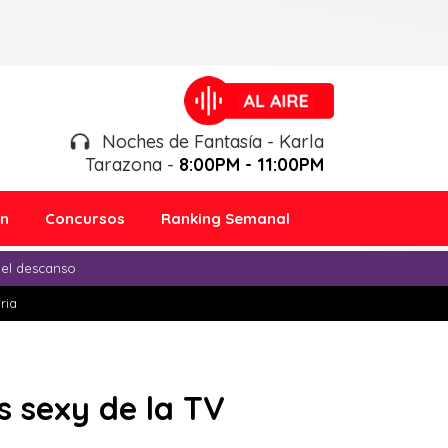
Noches de Fantasía - Karla
Tarazona -
8:00PM - 11:00PM
ón
Concursos
Ranking Semanal
 el descanso
ria
s sexy de la TV