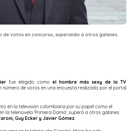
 de votos en concurso, superando a otros galanes
ier
fue elegido como
el hombre más sexy de la TV
yor número de votos en una encuesta realizada por el portal
nto en la televisión colombiana por su papel como el
n la telenovela ‘Primera Dama’, superó a otros galanes
Varoni, Guy Ecker y Javier Gómez
.
 peruana en la telenovela ‘Gorrión’, Meier ha sido