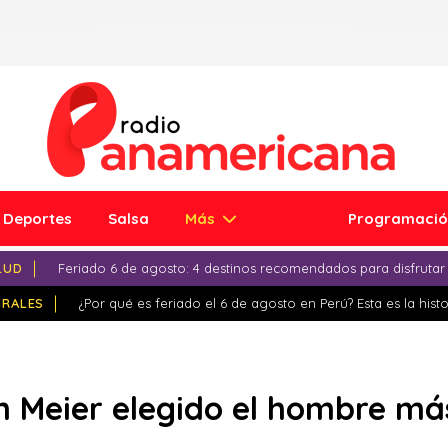
Deportes
Salsa
Más
Programaci
LUD
Feriado 6 de agosto: 4 destinos recomendados para disfrutar
IRALES
¿Por qué es feriado el 6 de agosto en Perú? Esta es la histo
n Meier elegido el hombre má