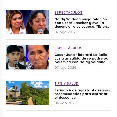
ESPECTÁCULOS
Naldy Saldaña niega relación
con César Sánchez y evalúa
denunciar a su esposa: “Es una
difamación”
07 Ago 2026
ESPECTÁCULOS
Óscar Junior liderará La Bella
Luz tras salida de su padre por
polémica con Naldy Saldaña
07 Ago 2026
TIPS Y SALUD
Feriado 6 de agosto: 4 destinos
recomendados para disfrutar
el descanso
06 Ago 2026