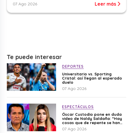
Leer más
07 Ago 2026
Te puede interesar
DEPORTES
Universitario vs. Sporting
Cristal: así llegan al esperado
duelo
07 Ago 2026
ESPECTÁCULOS
Óscar Custodio pone en duda
video de Naldy Saldaña: “Hay
cosas que de repente se han
editado”
07 Ago 2026