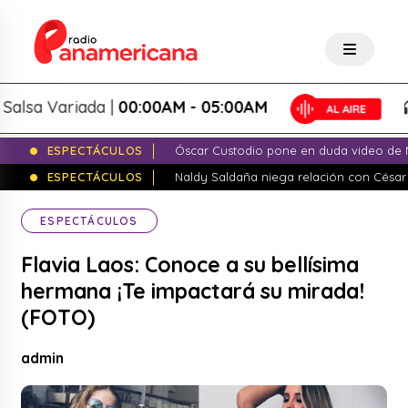
sa Variada |
00:00AM - 05:00AM
S
ESPECTÁCULOS
Óscar Custodio pone en duda video de N
ESPECTÁCULOS
Naldy Saldaña niega relación con César
ESPECTÁCULOS
Flavia Laos: Conoce a su bellísima
hermana ¡Te impactará su mirada!
(FOTO)
admin