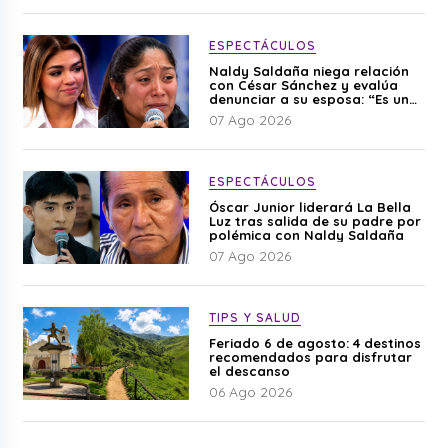
ESPECTÁCULOS
Naldy Saldaña niega relación
con César Sánchez y evalúa
denunciar a su esposa: “Es una
difamación”
07 Ago 2026
ESPECTÁCULOS
Óscar Junior liderará La Bella
Luz tras salida de su padre por
polémica con Naldy Saldaña
07 Ago 2026
TIPS Y SALUD
Feriado 6 de agosto: 4 destinos
recomendados para disfrutar
el descanso
06 Ago 2026