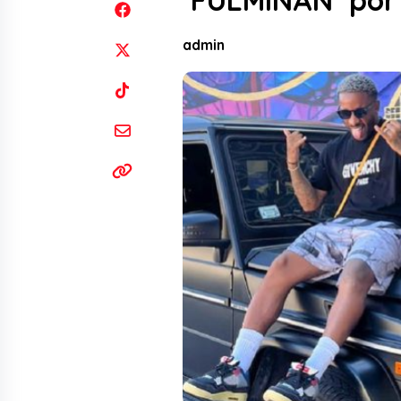
‘FULMINAN’ por
admin