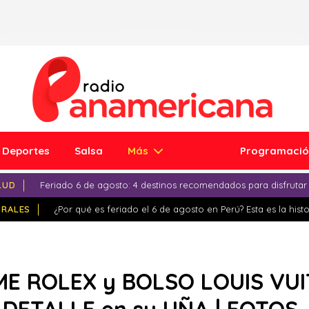
Deportes
Salsa
Más
Programaci
LUD
Feriado 6 de agosto: 4 destinos recomendados para disfrutar
IRALES
¿Por qué es feriado el 6 de agosto en Perú? Esta es la histo
E ROLEX y BOLSO LOUIS VUIT