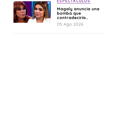
ESPECTÁCULOS
Magaly anuncia una
bomba que
contradeciría
comunicado de La
05 Ago 2026
Bella Luz: “Hay un
audio”