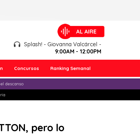
Splash! - Giovanna Valcárcel -
9:00AM - 12:00PM
ón
Concursos
Ranking Semanal
 el descanso
ria
TON, pero lo