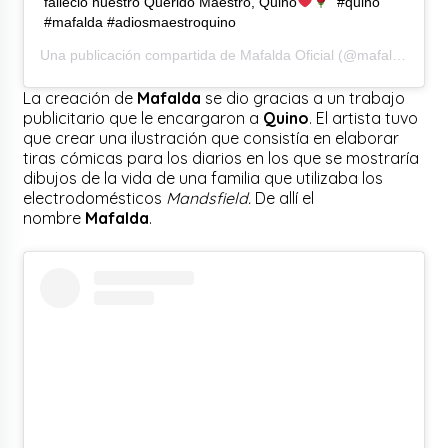
falleció nuestro Querido Maestro, Quino
⁠ ⁠ #quino
#mafalda #adiosmaestroquino
Una publicación compartida de
Mafalda Oficial
(@mafaldadigital) el
La creación de
Mafalda
se dio gracias a un trabajo
publicitario que le encargaron a
Quino
. El artista tuvo
que crear una ilustración que consistía en elaborar
tiras cómicas para los diarios en los que se mostraría
dibujos de la vida de una familia que utilizaba los
electrodomésticos
Mandsfield.
De allí el
nombre
Mafalda
.