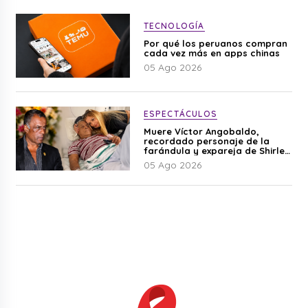
TECNOLOGÍA
Por qué los peruanos compran
cada vez más en apps chinas
05 Ago 2026
ESPECTÁCULOS
Muere Víctor Angobaldo,
recordado personaje de la
farándula y expareja de Shirley
Cherres
05 Ago 2026