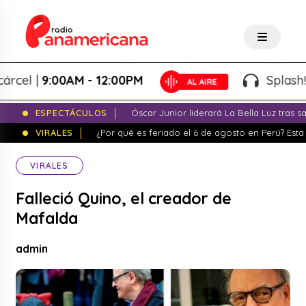
 |
9:00AM - 12:00PM
Splash! - Gi
ESPECTÁCULOS
Óscar Junior liderará La Bella Luz tras 
VIRALES
¿Por qué es feriado el 6 de agosto en Perú? Esta 
VIRALES
Falleció Quino, el creador de
Mafalda
admin