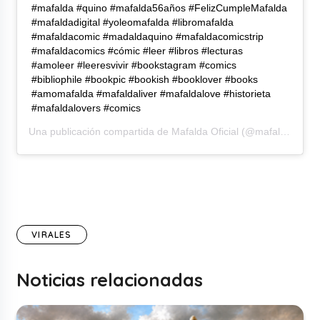
#mafalda #quino #mafalda56años #FelizCumpleMafalda
#mafaldadigital #yoleomafalda #libromafalda
⁠#mafaldacomic #madaldaquino #mafaldacomicstrip
⁠#mafaldacomics #cómic #leer #libros #lecturas
⁠#amoleer #leeresvivir #bookstagram #comics
#bibliophile #bookpic #bookish #booklover #books
#amomafalda ⁠#mafaldaliver #mafaldalove #historieta
⁠#mafaldalovers ⁠#comics ⁠
Una publicación compartida de
Mafalda Oficial
(@mafaldadigital) el
VIRALES
Noticias relacionadas