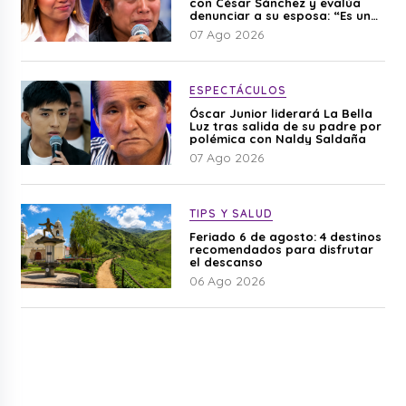
con César Sánchez y evalúa
denunciar a su esposa: “Es una
difamación”
07 Ago 2026
ESPECTÁCULOS
Óscar Junior liderará La Bella
Luz tras salida de su padre por
polémica con Naldy Saldaña
07 Ago 2026
TIPS Y SALUD
Feriado 6 de agosto: 4 destinos
recomendados para disfrutar
el descanso
06 Ago 2026