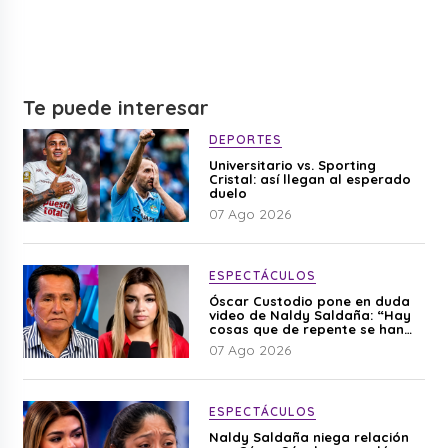
Te puede interesar
DEPORTES
Universitario vs. Sporting
Cristal: así llegan al esperado
duelo
07 Ago 2026
ESPECTÁCULOS
Óscar Custodio pone en duda
video de Naldy Saldaña: “Hay
cosas que de repente se han
editado”
07 Ago 2026
ESPECTÁCULOS
Naldy Saldaña niega relación