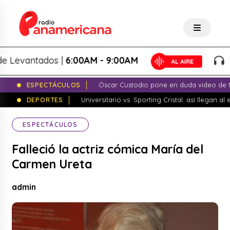
evantados |
6:00AM - 9:00AM
Lo M
ESPECTÁCULOS
Óscar Custodio pone en duda video de N
DEPORTES
Universitario vs. Sporting Cristal: así llegan a
ESPECTÁCULOS
Falleció la actriz cómica María del
Carmen Ureta
admin