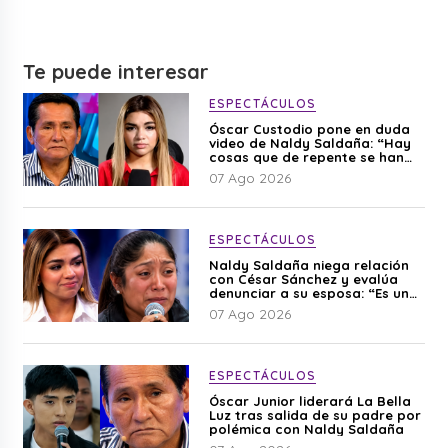
Te puede interesar
ESPECTÁCULOS
Óscar Custodio pone en duda
video de Naldy Saldaña: “Hay
cosas que de repente se han
editado”
07 Ago 2026
ESPECTÁCULOS
Naldy Saldaña niega relación
con César Sánchez y evalúa
denunciar a su esposa: “Es una
difamación”
07 Ago 2026
ESPECTÁCULOS
Óscar Junior liderará La Bella
Luz tras salida de su padre por
polémica con Naldy Saldaña