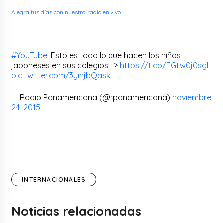
Alegra tus días con nuestra radio en vivo
#YouTube
: Esto es todo lo que hacen los niños
japoneses en sus colegios –>
https://t.co/FGtw0j0sgl
pic.twitter.com/3yihjbQask
— Radio Panamericana (@rpanamericana)
noviembre
24, 2015
INTERNACIONALES
Noticias relacionadas