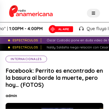
1:00PM - 4:00PM
Que fluya la tar
ESPECTÁCULOS
Óscar Custodio pone en duda video de N
ESPECTÁCULOS
Naldy Saldaña niega relación con César
INTERNACIONALES
Facebook: Perrito es encontrado en
la basura al borde la muerte, pero
hoy… (FOTOS)
admin