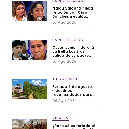
ESPECTÁCULOS
Naldy Saldaña niega
relación con César
Sánchez y evalúa
denunciar a su
07 Ago 2026
esposa: “Es una
difamación”
ESPECTÁCULOS
Óscar Junior liderará
La Bella Luz tras
salida de su padre
por polémica con
07 Ago 2026
Naldy Saldaña
TIPS Y SALUD
Feriado 6 de agosto:
4 destinos
recomendados para
disfrutar el descanso
06 Ago 2026
VIRALES
¿Por qué es feriado el