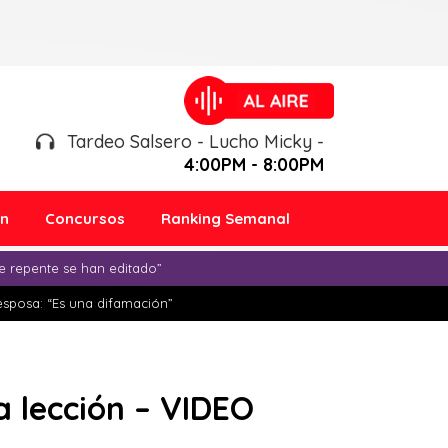
Tardeo Salsero - Lucho Micky -
4:00PM - 8:00PM
ón
Concursos
Ranking Semanal
e repente se han editado”
esposa: “Es una difamación”
a lección – VIDEO