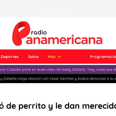
Deportes
Salsa
Más
Programaci
car Custodio pone en duda video de Naldy Saldaña: “Hay cosas que d
y Saldaña niega relación con César Sánchez y evalúa denunciar a su 
 de perrito y le dan merecid