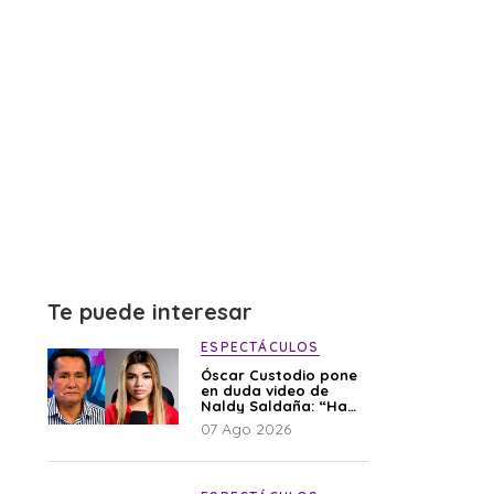
Te puede interesar
ESPECTÁCULOS
Óscar Custodio pone
en duda video de
Naldy Saldaña: “Hay
cosas que de repente
07 Ago 2026
se han editado”