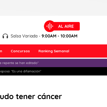
Salsa Variada -
9:00AM - 10:00AM
ón
Concursos
Ranking Semanal
e repente se han editado”
esposa: “Es una difamación”
pudo tener cáncer