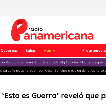
Deportes
Salsa
Más
Programaci
car Custodio pone en duda video de Naldy Saldaña: “Hay cosas que d
y Saldaña niega relación con César Sánchez y evalúa denunciar a su 
 ‘Esto es Guerra’ reveló que 