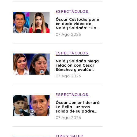
ESPECTÁCULOS
Óscar Custodio pone
en duda video de
Naldy Saldaña: “Hay
cosas que de repente
07 Ago 2026
se han editado”
ESPECTÁCULOS
Naldy Saldaña niega
relación con César
Sánchez y evalúa
denunciar a su
07 Ago 2026
esposa: “Es una
difamación”
ESPECTÁCULOS
Óscar Junior liderará
La Bella Luz tras
salida de su padre
por polémica con
07 Ago 2026
Naldy Saldaña
TIPS Y SALUD