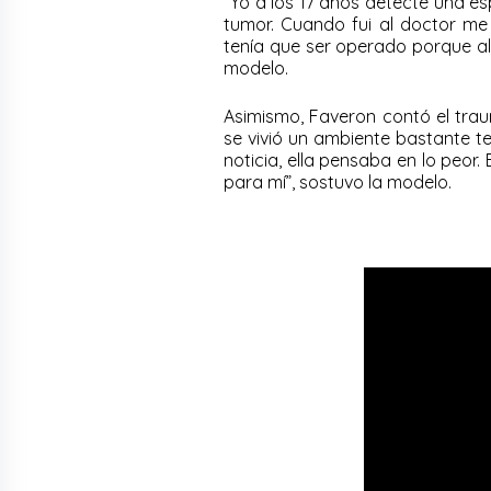
“Yo a los 17 años detecte una e
tumor. Cuando fui al doctor me 
tenía que ser operado porque al
modelo.
Asimismo, Faveron contó el traum
se vivió un ambiente bastante 
noticia, ella pensaba en lo peor. 
para mí”, sostuvo la modelo.