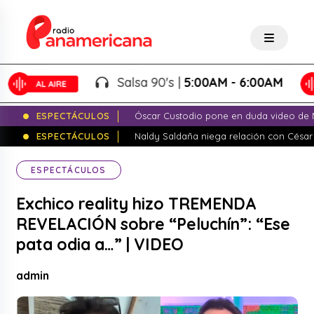
Salsa 90's |
5:00AM - 6:00AM
ESPECTÁCULOS
Óscar Custodio pone en duda video de N
ESPECTÁCULOS
Naldy Saldaña niega relación con César
ESPECTÁCULOS
Exchico reality hizo TREMENDA
REVELACIÓN sobre “Peluchín”: “Ese
pata odia a…” | VIDEO
admin