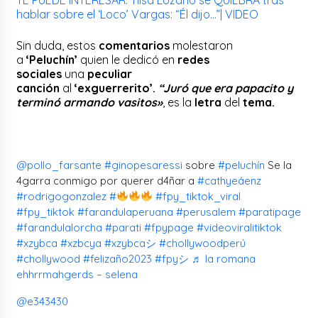
hablar sobre el ‘Loco’ Vargas: “Él dijo…”| VIDEO
Sin duda, estos
comentarios
molestaron
a
‘Peluchín’
quien le dedicó en
redes
sociales
una
peculiar
canción
al
‘exguerrerito’.
“Juró que era papacito y
terminó armando vasitos»
, es la
letra
del
tema.
@pollo_farsante
#ginopesaressi
sobre
#peluchín
Se la
4garra conmigo por querer d4ñar a
#cathyeáenz
#rodrigogonzalez
#
#fpy_tiktok_viral
#fpy_tiktok
#farandulaperuana
#perusalem
#paratipage
#farandulalorcha
#parati
#fpypage
#videoviralitiktok
#xzybca
#xzbcya
#xzybcaシ
#chollywoodperú
#chollywood
#felizaño2023
#fpyシ
♬ la romana
ehhrrmahgerds – selena
@e343430