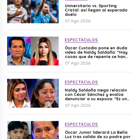
Universitario vs. Sporting
Cristal: así llegan al esperado
duelo
07 Ago 2026
ESPECTÁCULOS
Óscar Custodio pone en duda
video de Naldy Saldaña: “Hay
cosas que de repente se han
editado”
07 Ago 2026
ESPECTÁCULOS
Naldy Saldaña niega relación
con César Sánchez y evalúa
denunciar a su esposa: “Es una
difamación”
07 Ago 2026
ESPECTÁCULOS
Óscar Junior liderará La Bella
Luz tras salida de su padre por