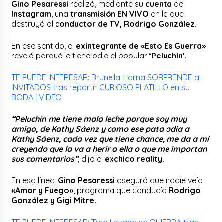
Gino Pesaressi
realizó, mediante su
cuenta
de
Instagram
, una
transmisión EN VIVO
en la que
destruyó al
conductor de TV, Rodrigo González.
En ese sentido, el
exintegrante de «Esto Es Guerra»
reveló porqué le tiene odio el popular
‘Peluchín’.
TE PUEDE INTERESAR: Brunella Horna SORPRENDE a
INVITADOS tras repartir CURIOSO PLATILLO en su
BODA | VIDEO
“Peluchín me tiene mala leche porque soy muy
amigo, de Kathy Sáenz y como ese pata odia a
Kathy Sáenz, cada vez que tiene chance, me da a mí
creyendo que la va a herir a ella o que me importan
sus comentarios”
, dijo el
exchico reality.
En esa línea,
Gino Pesaressi
aseguró que nadie veía
«Amor y Fuego»
, programa que conducía
Rodrigo
González y Gigi Mitre.
TE PUEDE INTERESAR: Tilsa Lozano se QUIEBRA tras