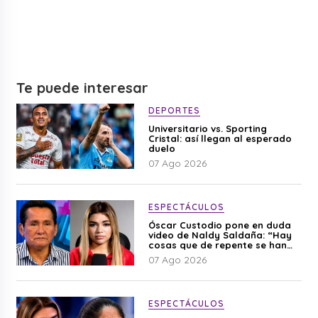
Te puede interesar
DEPORTES
Universitario vs. Sporting
Cristal: así llegan al esperado
duelo
07 Ago 2026
ESPECTÁCULOS
Óscar Custodio pone en duda
video de Naldy Saldaña: “Hay
cosas que de repente se han
editado”
07 Ago 2026
ESPECTÁCULOS