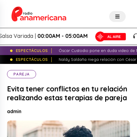
 Variada |
00:00AM - 05:00AM
Sa
ESPECTÁCULOS
Óscar Custodio pone en duda video de N
ESPECTÁCULOS
Naldy Saldaña niega relación con César
PAREJA
Evita tener conflictos en tu relación
realizando estas terapias de pareja
admin