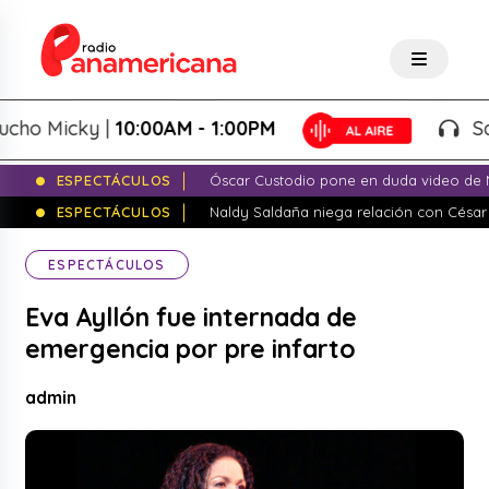
o Micky |
10:00AM - 1:00PM
Salsa 
ESPECTÁCULOS
Óscar Custodio pone en duda video de N
ESPECTÁCULOS
Naldy Saldaña niega relación con César
ESPECTÁCULOS
Eva Ayllón fue internada de
emergencia por pre infarto
admin