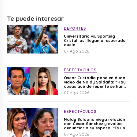
Te puede interesar
DEPORTES
Universitario vs. Sporting
Cristal: así llegan al esperado
duelo
07 Ago 2026
ESPECTÁCULOS
Óscar Custodio pone en duda
video de Naldy Saldaña: “Hay
cosas que de repente se han
editado”
07 Ago 2026
ESPECTÁCULOS
Naldy Saldaña niega relación
con César Sánchez y evalúa
denunciar a su esposa: “Es una
difamación”
07 Ago 2026