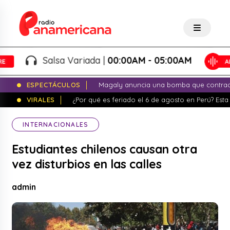
Salsa Variada |
00:00AM - 05:00AM
ESPECTÁCULOS
Magaly anuncia una bomba que contrade
VIRALES
¿Por qué es feriado el 6 de agosto en Perú? Esta 
INTERNACIONALES
Estudiantes chilenos causan otra
vez disturbios en las calles
admin