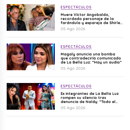
ESPECTÁCULOS
Muere Víctor Angobaldo,
recordado personaje de la
farándula y expareja de Shirley
Cherres
05 Ago 2026
ESPECTÁCULOS
Magaly anuncia una bomba
que contradeciría comunicado
de La Bella Luz: “Hay un audio”
05 Ago 2026
ESPECTÁCULOS
Ex integrantes de La Bella Luz
rompen su silencio tras
denuncia de Naldy: “Todo el
mundo lo sabía”
05 Ago 2026