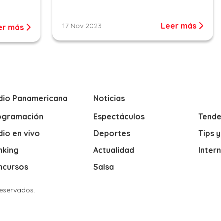
Leer más
17 Nov 2023
er más
dio Panamericana
Noticias
ogramación
Espectáculos
Tende
io en vivo
Deportes
Tips 
nking
Actualidad
Inter
ncursos
Salsa
Reservados.