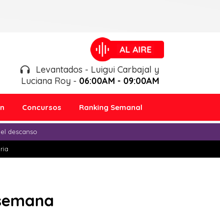
Levantados - Luigui Carbajal y
Luciana Roy -
06:00AM - 09:00AM
ón
Concursos
Ranking Semanal
 el descanso
ria
a semana