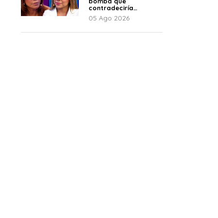
bomba que
contradeciría
comunicado de La
05 Ago 2026
Bella Luz: “Hay un
audio”