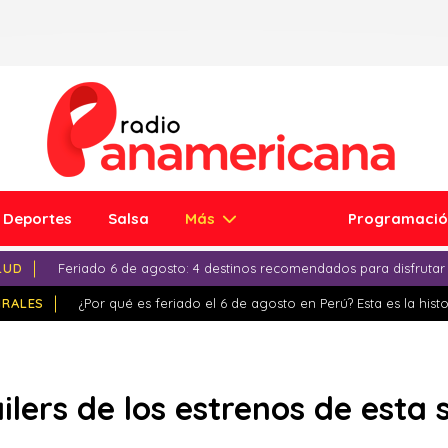
Deportes
Salsa
Más
Programaci
LUD
Feriado 6 de agosto: 4 destinos recomendados para disfrutar
IRALES
¿Por qué es feriado el 6 de agosto en Perú? Esta es la histo
áilers de los estrenos de est