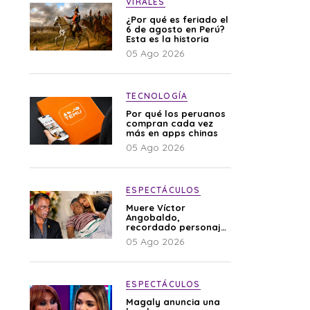
VIRALES
¿Por qué es feriado el
6 de agosto en Perú?
Esta es la historia
05 Ago 2026
TECNOLOGÍA
Por qué los peruanos
compran cada vez
más en apps chinas
05 Ago 2026
ESPECTÁCULOS
Muere Víctor
Angobaldo,
recordado personaje
de la farándula y
05 Ago 2026
expareja de Shirley
Cherres
ESPECTÁCULOS
Magaly anuncia una