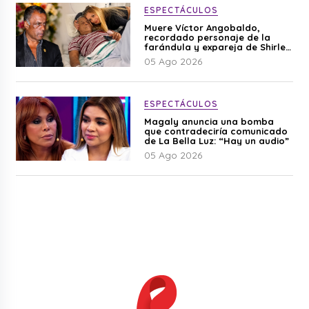
ESPECTÁCULOS
Muere Víctor Angobaldo,
recordado personaje de la
farándula y expareja de Shirley
Cherres
05 Ago 2026
ESPECTÁCULOS
Magaly anuncia una bomba
que contradeciría comunicado
de La Bella Luz: “Hay un audio”
05 Ago 2026