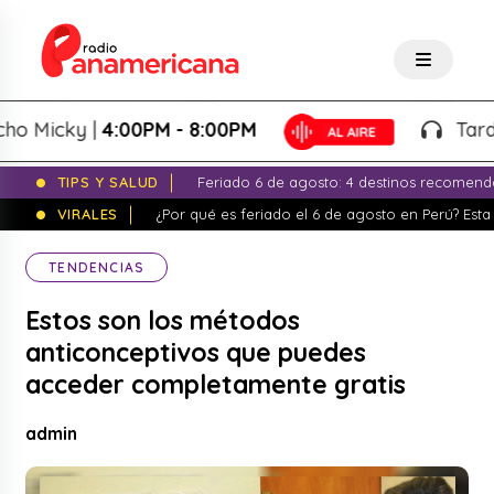
cky |
4:00PM - 8:00PM
Tardeo Sal
TIPS Y SALUD
Feriado 6 de agosto: 4 destinos recomend
VIRALES
¿Por qué es feriado el 6 de agosto en Perú? Esta 
TENDENCIAS
Estos son los métodos
anticonceptivos que puedes
acceder completamente gratis
admin