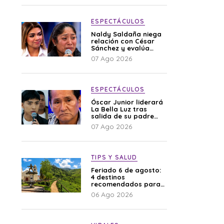
ESPECTÁCULOS
Naldy Saldaña niega
relación con César
Sánchez y evalúa
denunciar a su
07 Ago 2026
esposa: “Es una
difamación”
ESPECTÁCULOS
Óscar Junior liderará
La Bella Luz tras
salida de su padre
por polémica con
07 Ago 2026
Naldy Saldaña
TIPS Y SALUD
Feriado 6 de agosto:
4 destinos
recomendados para
disfrutar el descanso
06 Ago 2026