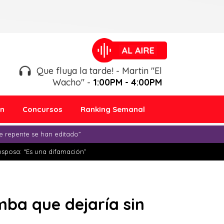
Que fluya la tarde! - Martin "El
Wacho" -
1:00PM - 4:00PM
ón
Concursos
Ranking Semanal
e repente se han editado”
esposa: “Es una difamación”
mba que dejaría sin