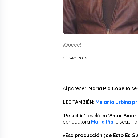
¡Queee!
01 Sep 2016
Al parecer,
María Pía Copello
ser
LEE TAMBIÉN:
Melania Urbina pr
‘Peluchín’
reveló en
‘Amor Amor 
conductora
María Pía
le seguirí
«Esa producción (de Esto Es Gu