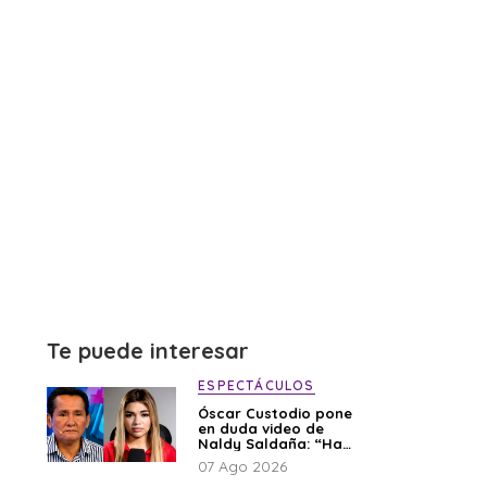
Te puede interesar
ESPECTÁCULOS
Óscar Custodio pone
en duda video de
Naldy Saldaña: “Hay
cosas que de repente
07 Ago 2026
se han editado”