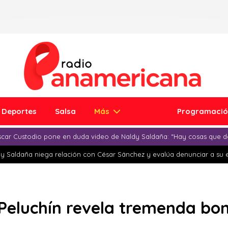
Deportes
Salsa
Más
Programaci
car Custodio pone en duda video de Naldy Saldaña: “Hay cosas que d
y Saldaña niega relación con César Sánchez y evalúa denunciar a su 
 Peluchín revela tremenda bo