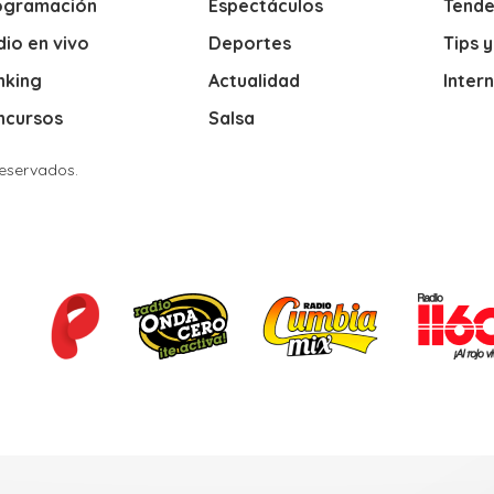
ogramación
Espectáculos
Tende
io en vivo
Deportes
Tips 
nking
Actualidad
Inter
ncursos
Salsa
Reservados.