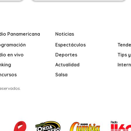
dio Panamericana
Noticias
ogramación
Espectáculos
Tende
io en vivo
Deportes
Tips 
nking
Actualidad
Inter
ncursos
Salsa
Reservados.