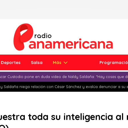
Deportes
Salsa
Más
Programaci
car Custodio pone en duda video de Naldy Saldaña: “Hay cosas que d
y Saldaña niega relación con César Sánchez y evalúa denunciar a su 
estra toda su inteligencia al 