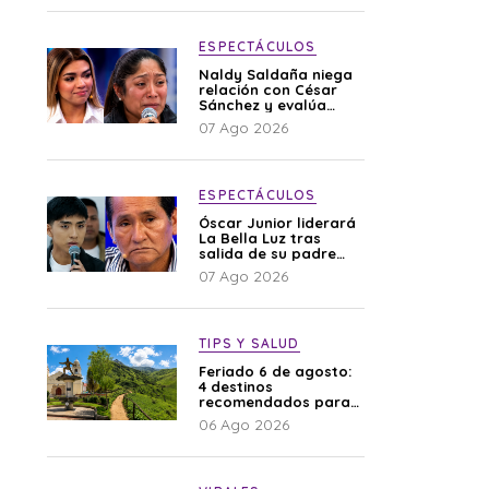
ESPECTÁCULOS
Naldy Saldaña niega
relación con César
Sánchez y evalúa
denunciar a su
07 Ago 2026
esposa: “Es una
difamación”
ESPECTÁCULOS
Óscar Junior liderará
La Bella Luz tras
salida de su padre
por polémica con
07 Ago 2026
Naldy Saldaña
TIPS Y SALUD
Feriado 6 de agosto:
4 destinos
recomendados para
disfrutar el descanso
06 Ago 2026