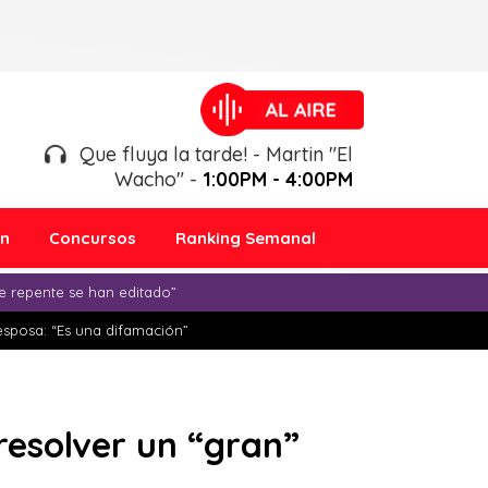
Que fluya la tarde! - Martin "El
Wacho" -
1:00PM - 4:00PM
ón
Concursos
Ranking Semanal
e repente se han editado”
esposa: “Es una difamación”
resolver un “gran”