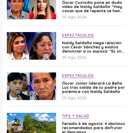
Óscar Custodio pone en duda
video de Naldy Saldaña: “Hay
cosas que de repente se han
editado”
07 Ago 2026
ESPECTÁCULOS
Naldy Saldaña niega relación
con César Sánchez y evalúa
denunciar a su esposa: “Es una
difamación”
07 Ago 2026
ESPECTÁCULOS
Óscar Junior liderará La Bella
Luz tras salida de su padre por
polémica con Naldy Saldaña
07 Ago 2026
TIPS Y SALUD
Feriado 6 de agosto: 4 destinos
recomendados para disfrutar
el descanso