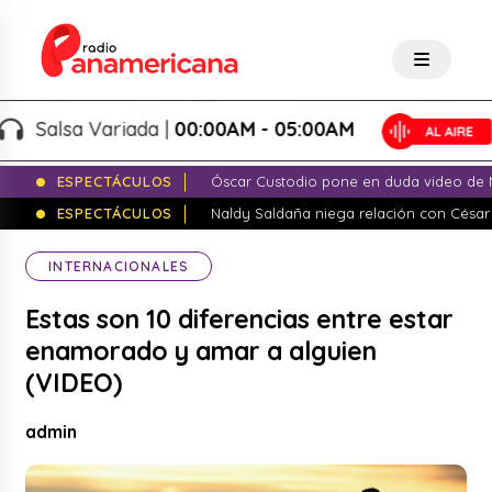
Salsa Variada |
00:00AM - 05:00AM
ESPECTÁCULOS
Óscar Custodio pone en duda video de N
ESPECTÁCULOS
Naldy Saldaña niega relación con César
INTERNACIONALES
Estas son 10 diferencias entre estar
enamorado y amar a alguien
(VIDEO)
admin