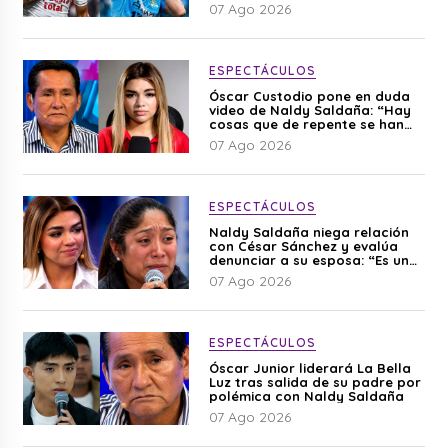
07 Ago 2026
ESPECTÁCULOS
Óscar Custodio pone en duda
video de Naldy Saldaña: “Hay
cosas que de repente se han
editado”
07 Ago 2026
ESPECTÁCULOS
Naldy Saldaña niega relación
con César Sánchez y evalúa
denunciar a su esposa: “Es una
difamación”
07 Ago 2026
ESPECTÁCULOS
Óscar Junior liderará La Bella
Luz tras salida de su padre por
polémica con Naldy Saldaña
07 Ago 2026