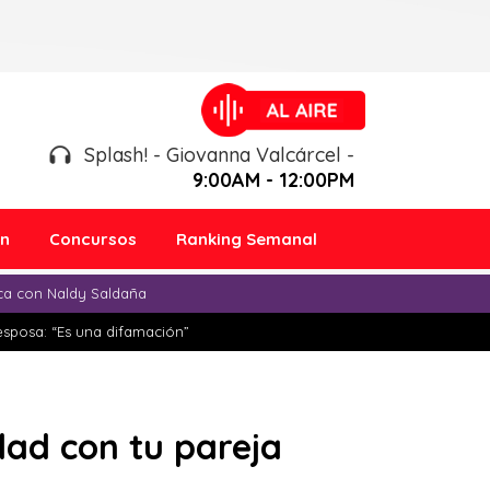
Splash! - Giovanna Valcárcel -
9:00AM - 12:00PM
ón
Concursos
Ranking Semanal
ica con Naldy Saldaña
esposa: “Es una difamación”
dad con tu pareja