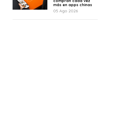
compran cada vez
más en apps chinas
05 Ago 2026