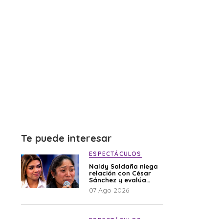
Te puede interesar
ESPECTÁCULOS
Naldy Saldaña niega
relación con César
Sánchez y evalúa
denunciar a su
07 Ago 2026
esposa: “Es una
difamación”