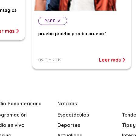
ontagios
PAREJA
er más
prueba prueba prueba prueba 1
Leer más
09 Dic 2019
dio Panamericana
Noticias
ogramación
Espectáculos
Tende
io en vivo
Deportes
Tips 
nking
Actualidad
Inter