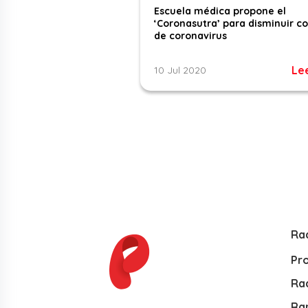
Escuela médica propone el
‘Coronasutra’ para disminuir c
de coronavirus
Le
10 Jul 2020
Ra
Pr
Rad
Ra