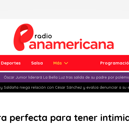
Deportes
Salsa
Más
Programaci
Óscar Junior liderará La Bella Luz tras salida de su padre por polém
y Saldaña niega relación con César Sánchez y evalúa denunciar a su 
ora perfecta para tener intimi