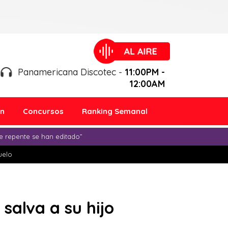
Panamericana Discotec -
11:00PM -
12:00AM
ón
Concursos
Ranking Semanal
e repente se han editado”
duelo
salva a su hijo