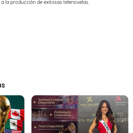
a a la producción de exitosas telenovelas.
as