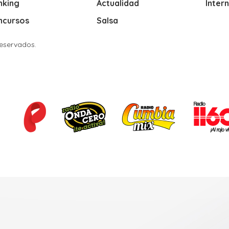
nking
Actualidad
Inter
ncursos
Salsa
Reservados.