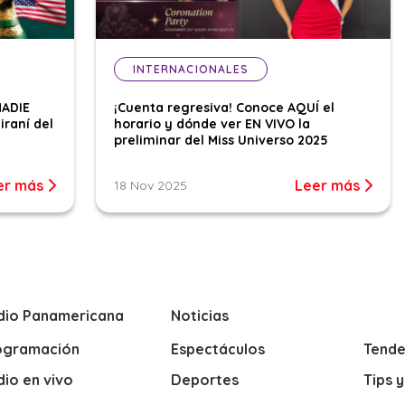
INTERNACIONALES
NADIE
¡Cuenta regresiva! Conoce AQUÍ el
iraní del
horario y dónde ver EN VIVO la
preliminar del Miss Universo 2025
er más
Leer más
18 Nov 2025
dio Panamericana
Noticias
ogramación
Espectáculos
Tende
io en vivo
Deportes
Tips 