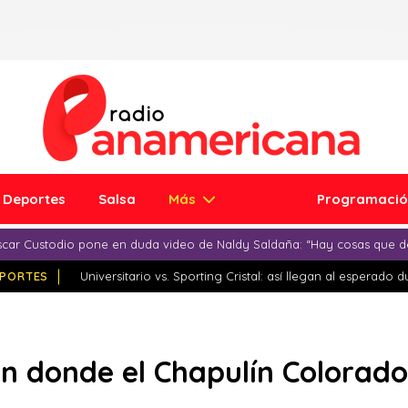
Deportes
Salsa
Más
Programaci
car Custodio pone en duda video de Naldy Saldaña: “Hay cosas que d
PORTES
Universitario vs. Sporting Cristal: así llegan al esperado 
en donde el Chapulín Colorado 