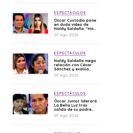
ESPECTÁCULOS
Óscar Custodio pone
en duda video de
Naldy Saldaña: “Hay
cosas que de repente
07 Ago 2026
se han editado”
ESPECTÁCULOS
Naldy Saldaña niega
relación con César
Sánchez y evalúa
denunciar a su
07 Ago 2026
esposa: “Es una
difamación”
ESPECTÁCULOS
Óscar Junior liderará
La Bella Luz tras
salida de su padre
por polémica con
07 Ago 2026
Naldy Saldaña