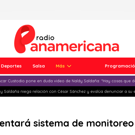
Deportes
Salsa
Más
Programaci
car Custodio pone en duda video de Naldy Saldaña: “Hay cosas que d
y Saldaña niega relación con César Sánchez y evalúa denunciar a su 
entará sistema de monitoreo