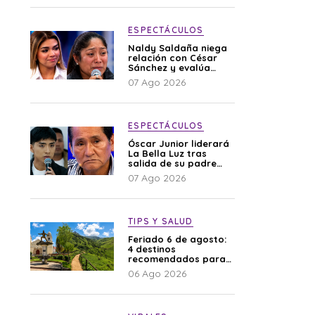
ESPECTÁCULOS
Naldy Saldaña niega
relación con César
Sánchez y evalúa
denunciar a su
07 Ago 2026
esposa: “Es una
difamación”
ESPECTÁCULOS
Óscar Junior liderará
La Bella Luz tras
salida de su padre
por polémica con
07 Ago 2026
Naldy Saldaña
TIPS Y SALUD
Feriado 6 de agosto:
4 destinos
recomendados para
disfrutar el descanso
06 Ago 2026