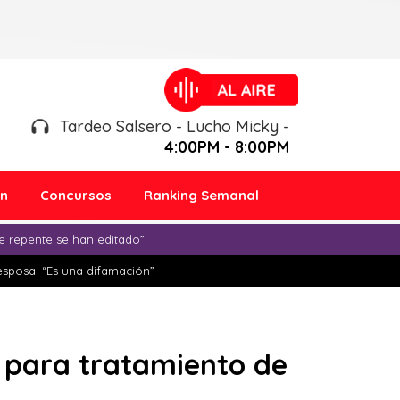
Tardeo Salsero - Lucho Micky -
4:00PM - 8:00PM
ón
Concursos
Ranking Semanal
e repente se han editado”
esposa: “Es una difamación”
 para tratamiento de