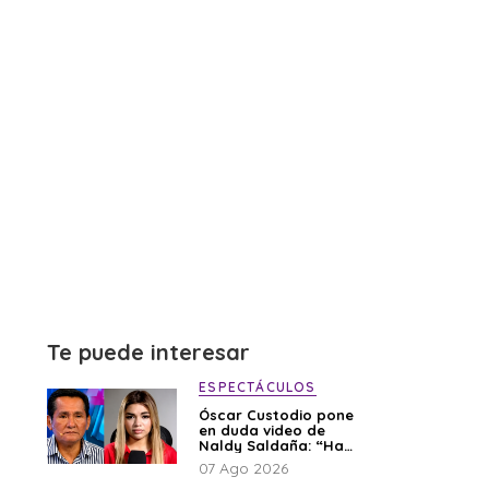
Te puede interesar
ESPECTÁCULOS
Óscar Custodio pone
en duda video de
Naldy Saldaña: “Hay
cosas que de repente
07 Ago 2026
se han editado”