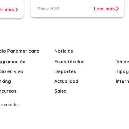
Leer más
17 Nov 2023
er más
dio Panamericana
Noticias
ogramación
Espectáculos
Tende
io en vivo
Deportes
Tips 
nking
Actualidad
Inter
ncursos
Salsa
Reservados.