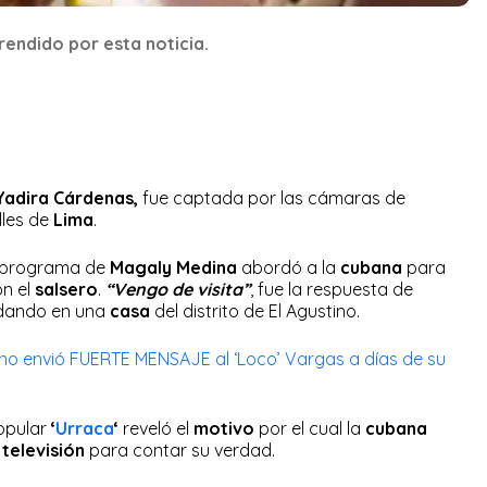
endido por esta noticia.
Yadira Cárdenas,
fue captada por las cámaras de
lles de
Lima
.
 programa de
Magaly Medina
abordó a la
cubana
para
on el
salsero
.
“Vengo de visita”
, fue la respuesta de
edando en una
casa
del distrito de El Agustino.
no envió FUERTE MENSAJE al ‘Loco’ Vargas a días de su
opular
‘
Urraca
‘
reveló el
motivo
por el cual la
cubana
 televisión
para contar su verdad.