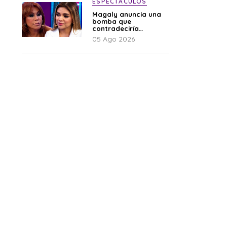
ESPECTÁCULOS
Magaly anuncia una
bomba que
contradeciría
comunicado de La
05 Ago 2026
Bella Luz: “Hay un
audio”