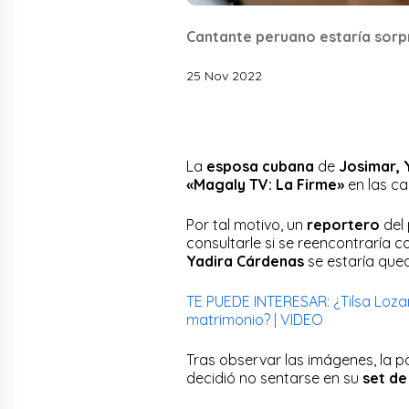
Cantante peruano estaría sorpr
25 Nov 2022
La
esposa cubana
de
Josimar, 
«Magaly TV: La Firme»
en las ca
Por tal motivo, un
reportero
del
consultarle si se reencontraría c
Yadira Cárdenas
se estaría qu
TE PUEDE INTERESAR: ¿Tilsa Loza
matrimonio? | VIDEO
Tras observar las imágenes, la p
decidió no sentarse en su
set de