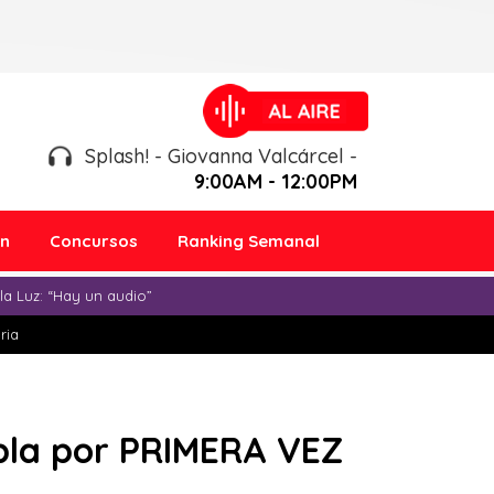
Splash! - Giovanna Valcárcel -
9:00AM - 12:00PM
ón
Concursos
Ranking Semanal
a Luz: “Hay un audio”
ria
bla por PRIMERA VEZ