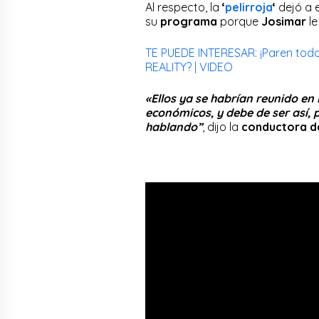
Al respecto, la
‘
pelirroja
‘
dejó a 
su
programa
porque
Josimar
l
TE PUEDE INTERESAR: ¡Paren todo
REALITY? | VIDEO
«Ellos ya se habrían reunido en
económicos, y debe de ser así, 
hablando”
, dijo la
conductora d