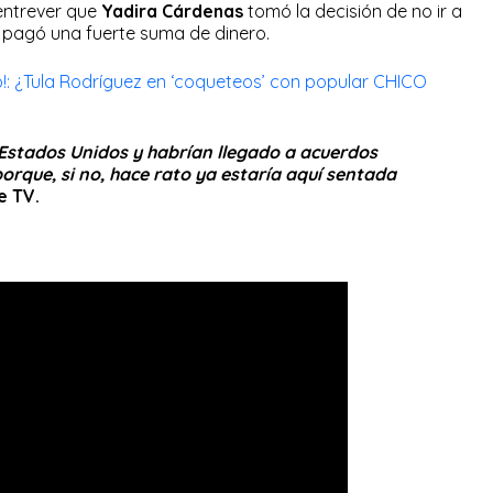
entrever que
Yadira Cárdenas
tomó la decisión de no ir a
e pagó una fuerte suma de dinero.
!: ¿Tula Rodríguez en ‘coqueteos’ con popular CHICO
 Estados Unidos y habrían llegado a acuerdos
porque, si no, hace rato ya estaría aquí sentada
e TV.