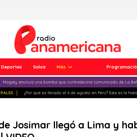
Deportes
Salsa
Más
Programaci
Magaly anuncia una bomba que contradeciría comunicado de La Bell
IRALES
¿Por qué es feriado el 6 de agosto en Perú? Esta es la histo
de Josimar llegó a Lima y ha