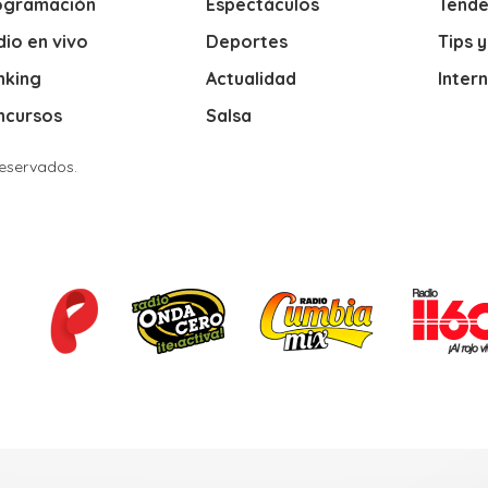
ogramación
Espectáculos
Tende
io en vivo
Deportes
Tips 
nking
Actualidad
Inter
ncursos
Salsa
Reservados.