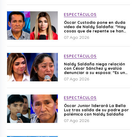
ESPECTÁCULOS
Óscar Custodio pone en duda
video de Naldy Saldaña: “Hay
cosas que de repente se han
editado”
07 Ago 2026
ESPECTÁCULOS
Naldy Saldaña niega relación
con César Sánchez y evalúa
denunciar a su esposa: “Es una
difamación”
07 Ago 2026
ESPECTÁCULOS
Óscar Junior liderará La Bella
Luz tras salida de su padre por
polémica con Naldy Saldaña
07 Ago 2026