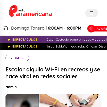
Domingo Tonero |
6:00AM - 6:00PM
ESPECTÁCULOS
Óscar Custodio pone en duda video de N
ESPECTÁCULOS
Naldy Saldaña niega relación con César
VIRALES
Escolar alquila WI-FI en recreos y se
hace viral en redes sociales
admin