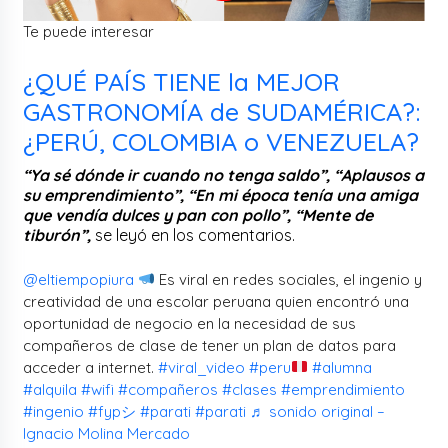
Te puede interesar
¿QUÉ PAÍS TIENE la MEJOR
GASTRONOMÍA de SUDAMÉRICA?:
¿PERÚ, COLOMBIA o VENEZUELA?
“Ya sé dónde ir cuando no tenga saldo”, “Aplausos a
su emprendimiento”, “En mi época tenía una amiga
que vendía dulces y pan con pollo”, “Mente de
tiburón”,
se leyó en los comentarios.
@eltiempopiura
Es viral en redes sociales, el ingenio y
creatividad de una escolar peruana quien encontró una
oportunidad de negocio en la necesidad de sus
compañeros de clase de tener un plan de datos para
acceder a internet.
#viral_video
#peru
#alumna
#alquila
#wifi
#compañeros
#clases
#emprendimiento
#ingenio
#fypシ
#parati
#parati
♬ sonido original –
Ignacio Molina Mercado