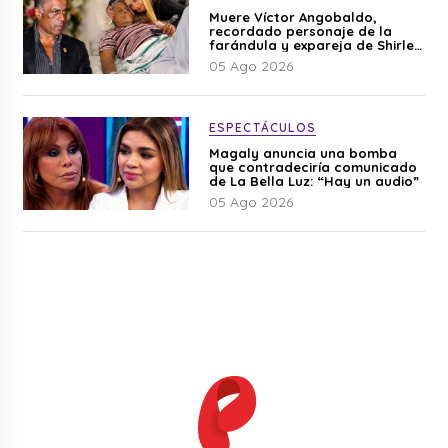
Muere Víctor Angobaldo,
recordado personaje de la
farándula y expareja de Shirley
Cherres
05 Ago 2026
ESPECTÁCULOS
Magaly anuncia una bomba
que contradeciría comunicado
de La Bella Luz: “Hay un audio”
05 Ago 2026