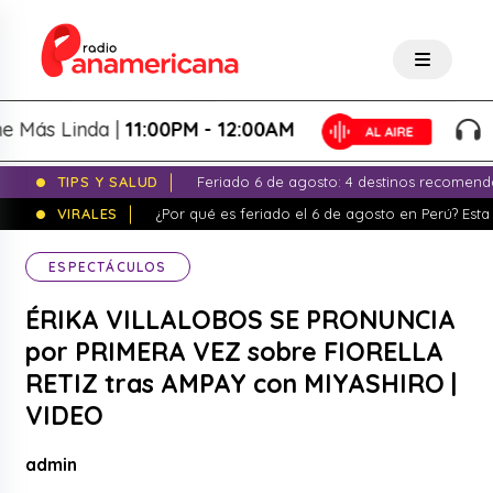
 Linda |
11:00PM - 12:00AM
La No
TIPS Y SALUD
Feriado 6 de agosto: 4 destinos recomend
VIRALES
¿Por qué es feriado el 6 de agosto en Perú? Esta 
ESPECTÁCULOS
ÉRIKA VILLALOBOS SE PRONUNCIA
por PRIMERA VEZ sobre FIORELLA
RETIZ tras AMPAY con MIYASHIRO |
VIDEO
admin