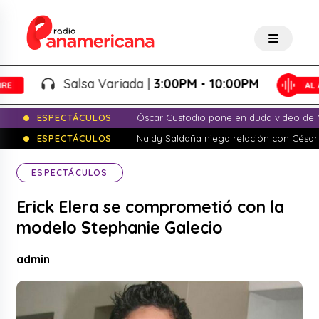
Salsa Variada |
3:00PM - 10:00PM
ESPECTÁCULOS
Óscar Custodio pone en duda video de N
ESPECTÁCULOS
Naldy Saldaña niega relación con César
ESPECTÁCULOS
Erick Elera se comprometió con la
modelo Stephanie Galecio
admin