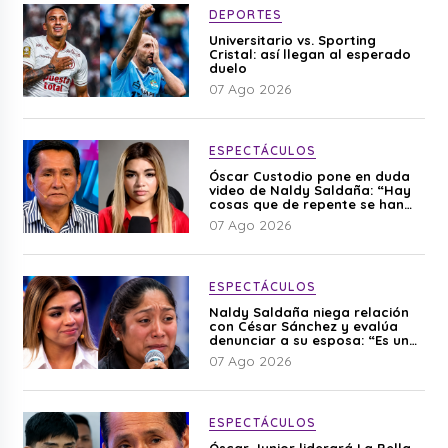
DEPORTES
Universitario vs. Sporting
Cristal: así llegan al esperado
duelo
07 Ago 2026
ESPECTÁCULOS
Óscar Custodio pone en duda
video de Naldy Saldaña: “Hay
cosas que de repente se han
editado”
07 Ago 2026
ESPECTÁCULOS
Naldy Saldaña niega relación
con César Sánchez y evalúa
denunciar a su esposa: “Es una
difamación”
07 Ago 2026
ESPECTÁCULOS
Óscar Junior liderará La Bella