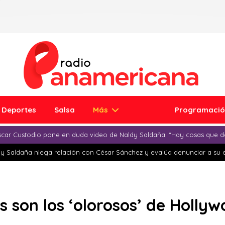
Deportes
Salsa
Más
Programaci
car Custodio pone en duda video de Naldy Saldaña: “Hay cosas que d
y Saldaña niega relación con César Sánchez y evalúa denunciar a su 
s son los ‘olorosos’ de Holly