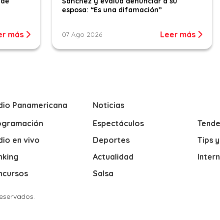
 de
Sánchez y evalúa denunciar a su
esposa: “Es una difamación”
er más
Leer más
07 Ago 2026
dio Panamericana
Noticias
ogramación
Espectáculos
Tende
io en vivo
Deportes
Tips 
nking
Actualidad
Inter
ncursos
Salsa
Reservados.