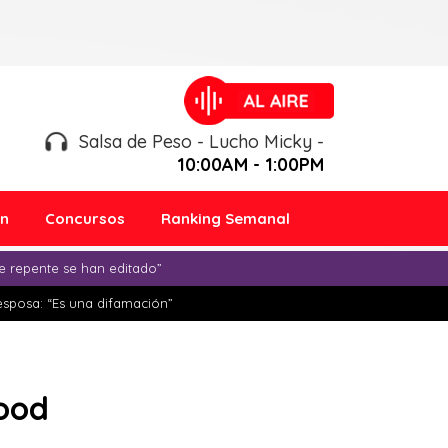
Salsa de Peso - Lucho Micky -
10:00AM - 1:00PM
ón
Concursos
Ranking Semanal
e repente se han editado”
esposa: “Es una difamación”
wood