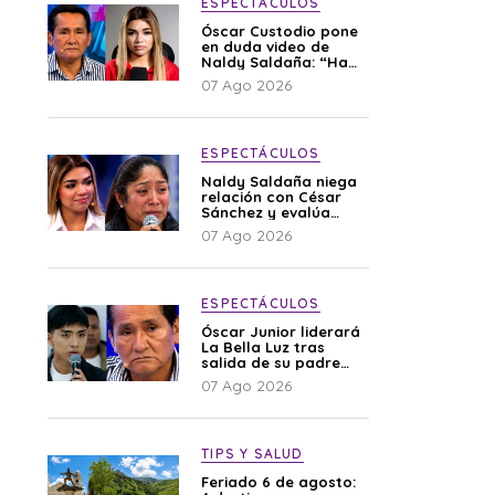
ESPECTÁCULOS
Óscar Custodio pone
en duda video de
Naldy Saldaña: “Hay
cosas que de repente
07 Ago 2026
se han editado”
ESPECTÁCULOS
Naldy Saldaña niega
relación con César
Sánchez y evalúa
denunciar a su
07 Ago 2026
esposa: “Es una
difamación”
ESPECTÁCULOS
Óscar Junior liderará
La Bella Luz tras
salida de su padre
por polémica con
07 Ago 2026
Naldy Saldaña
TIPS Y SALUD
Feriado 6 de agosto: