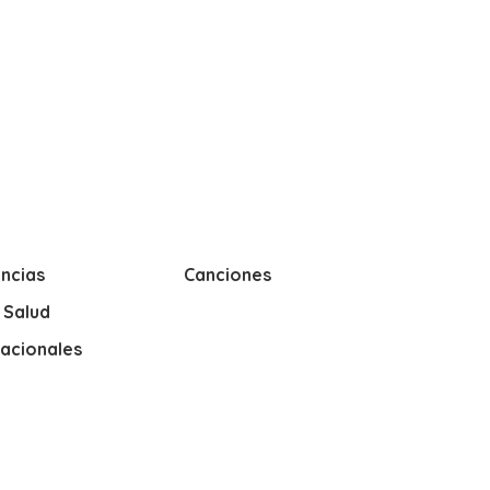
ncias
Canciones
y Salud
nacionales