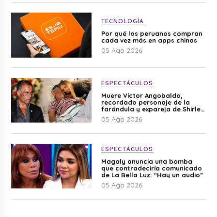
TECNOLOGÍA
Por qué los peruanos compran
cada vez más en apps chinas
05 Ago 2026
ESPECTÁCULOS
Muere Víctor Angobaldo,
recordado personaje de la
farándula y expareja de Shirley
Cherres
05 Ago 2026
ESPECTÁCULOS
Magaly anuncia una bomba
que contradeciría comunicado
de La Bella Luz: “Hay un audio”
05 Ago 2026