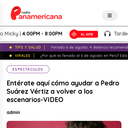
cky |
4:00PM - 8:00PM
Tardeo Sal
TIPS Y SALUD
Feriado 6 de agosto: 4 destinos recomend
VIRALES
¿Por qué es feriado el 6 de agosto en Perú? Esta 
ESPECTÁCULOS
Entérate aquí cómo ayudar a Pedro
Suárez Vértiz a volver a los
escenarios-VIDEO
admin