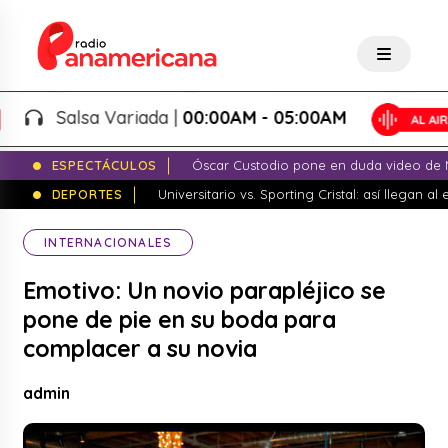
Salsa Variada |
00:00AM - 05:00AM
ESPECTÁCULOS
Óscar Custodio pone en duda video de N
DEPORTES
Universitario vs. Sporting Cristal: así llegan a
INTERNACIONALES
Emotivo: Un novio parapléjico se
pone de pie en su boda para
complacer a su novia
admin