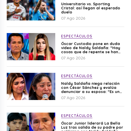
Universitario vs. Sporting
Cristal: así llegan al esperado
duelo
07 Ago 2026
ESPECTÁCULOS
Óscar Custodio pone en duda
video de Naldy Saldaña: “Hay
cosas que de repente se han
editado”
07 Ago 2026
ESPECTÁCULOS
Naldy Saldaña niega relación
con César Sánchez y evalúa
denunciar a su esposa: “Es una
difamación”
07 Ago 2026
ESPECTÁCULOS
Óscar Junior liderará La Bella
Luz tras salida de su padre por