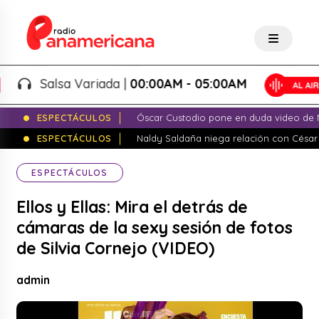
Salsa Variada |
00:00AM - 05:00AM
ESPECTÁCULOS
Óscar Custodio pone en duda video de N
ESPECTÁCULOS
Naldy Saldaña niega relación con César
ESPECTÁCULOS
Ellos y Ellas: Mira el detrás de
cámaras de la sexy sesión de fotos
de Silvia Cornejo (VIDEO)
admin