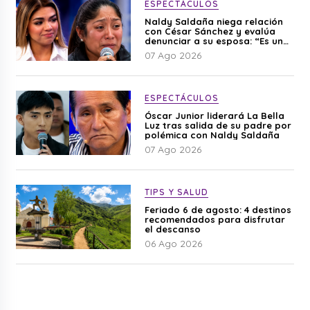
ESPECTÁCULOS
Naldy Saldaña niega relación
con César Sánchez y evalúa
denunciar a su esposa: “Es una
difamación”
07 Ago 2026
ESPECTÁCULOS
Óscar Junior liderará La Bella
Luz tras salida de su padre por
polémica con Naldy Saldaña
07 Ago 2026
TIPS Y SALUD
Feriado 6 de agosto: 4 destinos
recomendados para disfrutar
el descanso
06 Ago 2026