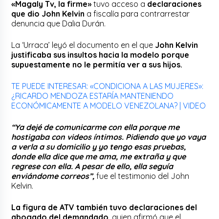
«Magaly Tv, la firme»
tuvo acceso a
declaraciones
que dio
John Kelvin
a fiscalía para contrarrestar
denuncia que Dalia Durán.
La ‘Urraca’ leyó el documento en el que
John Kelvin
justificaba sus insultos hacia la modelo porque
supuestamente no le permitía ver a sus hijos.
TE PUEDE INTERESAR: «CONDICIONA A LAS MUJERES»:
¿RICARDO MENDOZA ESTARÍA MANTENIENDO
ECONÓMICAMENTE A MODELO VENEZOLANA? | VIDEO
“Ya dejé de comunicarme con ella porque me
hostigaba con videos íntimos. Pidiendo que yo vaya
a verla a su domicilio y yo tengo esas pruebas,
donde ella dice que me ama, me extraña y que
regrese con ella. A pesar de ello, ella seguía
enviándome correos”,
fue el testimonio del John
Kelvin.
La figura de ATV también tuvo declaraciones del
abogado del demandado
, quien afirmó que el