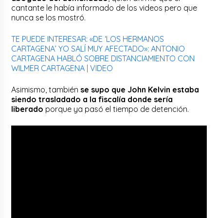
cantante le había informado de los videos pero que
nunca se los mostró.
TE PUEDE INTERESAR: «DE ‘LOS HERMANOS
CARTAGENA’ YO SALÍ MUY AFECTADO»: ANTONIO
CARTAGENA HABLÓ SOBRE DISTANCIAMIENTO CON
WILMER CARTAGENA | VIDEO
Asimismo, también
se supo que John Kelvin estaba
siendo trasladado a la fiscalía donde sería
liberado
porque ya pasó el tiempo de detención.