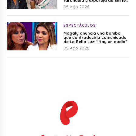
farándula y expareja de Shirley
Cherres
05 Ago 2026
ESPECTÁCULOS
Magaly anuncia una bomba
que contradeciría comunicado
de La Bella Luz: “Hay un audio”
05 Ago 2026