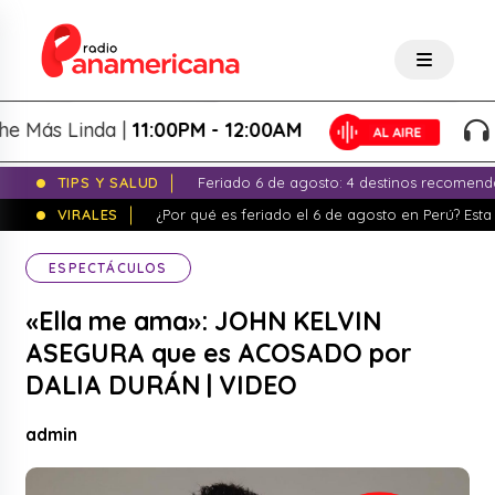
ás Linda |
11:00PM - 12:00AM
La 
TIPS Y SALUD
Feriado 6 de agosto: 4 destinos recomend
VIRALES
¿Por qué es feriado el 6 de agosto en Perú? Esta 
ESPECTÁCULOS
«Ella me ama»: JOHN KELVIN
ASEGURA que es ACOSADO por
DALIA DURÁN | VIDEO
admin