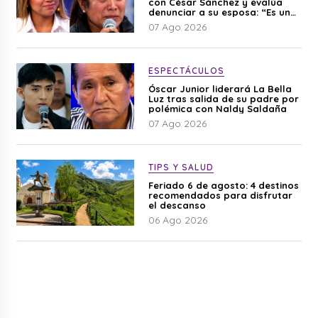
con César Sánchez y evalúa
denunciar a su esposa: “Es una
difamación”
07 Ago 2026
ESPECTÁCULOS
Óscar Junior liderará La Bella
Luz tras salida de su padre por
polémica con Naldy Saldaña
07 Ago 2026
TIPS Y SALUD
Feriado 6 de agosto: 4 destinos
recomendados para disfrutar
el descanso
06 Ago 2026