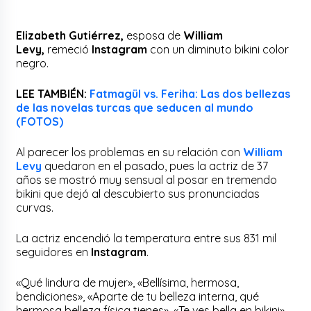
Elizabeth Gutiérrez,
esposa de
William
Levy,
remeció
Instagram
con un diminuto bikini color
negro.
LEE TAMBIÉN:
Fatmagül vs. Feriha: Las dos bellezas
de las novelas turcas que seducen al mundo
(FOTOS)
Al parecer los problemas en su relación con
William
Levy
quedaron en el pasado, pues la actriz de 37
años se mostró muy sensual al posar en tremendo
bikini que dejó al descubierto sus pronunciadas
curvas.
La actriz encendió la temperatura entre sus 831 mil
seguidores en
Instagram
.
«Qué lindura de mujer», «Bellísima, hermosa,
bendiciones», «Aparte de tu belleza interna, qué
hermosa belleza física tienes», «Te ves bella en bikini»,