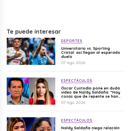
Te puede interesar
DEPORTES
Universitario vs. Sporting
Cristal: así llegan al esperado
duelo
07 Ago 2026
ESPECTÁCULOS
Óscar Custodio pone en duda
video de Naldy Saldaña: “Hay
cosas que de repente se han
editado”
07 Ago 2026
ESPECTÁCULOS
Naldy Saldaña niega relación