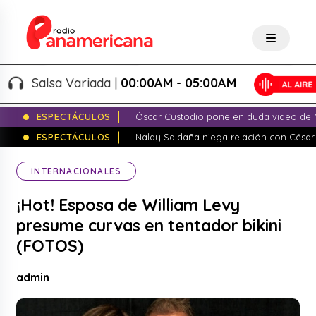
Salsa Variada |
00:00AM - 05:00AM
ESPECTÁCULOS
Óscar Custodio pone en duda video de N
ESPECTÁCULOS
Naldy Saldaña niega relación con César
INTERNACIONALES
¡Hot! Esposa de William Levy
presume curvas en tentador bikini
(FOTOS)
admin