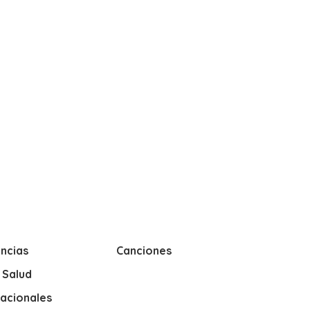
ncias
Canciones
y Salud
nacionales