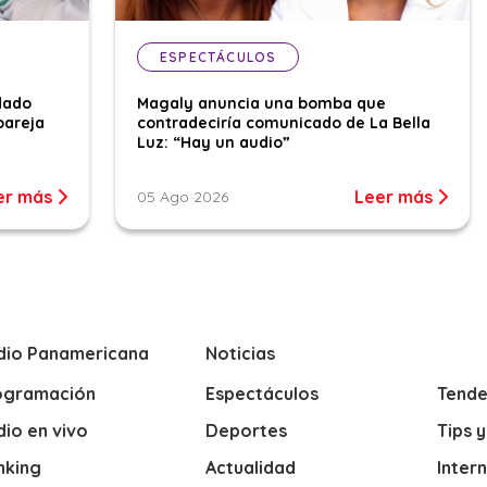
ESPECTÁCULOS
dado
Magaly anuncia una bomba que
pareja
contradeciría comunicado de La Bella
Luz: “Hay un audio”
er más
Leer más
05 Ago 2026
dio Panamericana
Noticias
ogramación
Espectáculos
Tende
io en vivo
Deportes
Tips 
nking
Actualidad
Inter