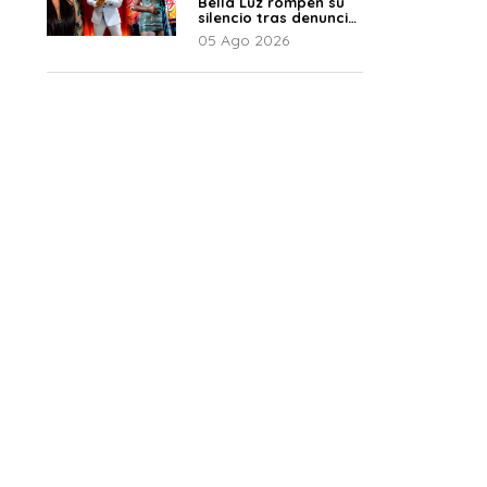
Bella Luz rompen su
silencio tras denuncia
de Naldy: “Todo el
05 Ago 2026
mundo lo sabía”