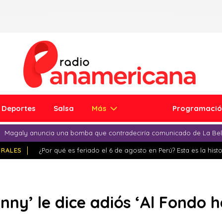
Deportes
Salsa
Más
Programaci
Magaly anuncia una bomba que contradeciría comunicado de La Bell
IRALES
¿Por qué es feriado el 6 de agosto en Perú? Esta es la histo
nny’ le dice adiós ‘Al Fondo h