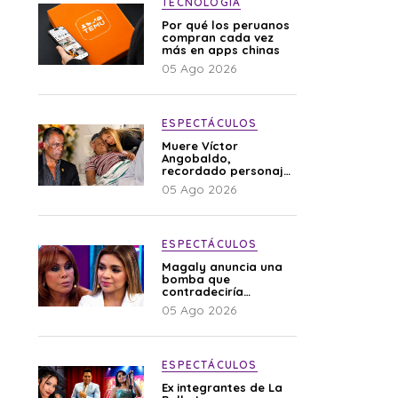
TECNOLOGÍA
Por qué los peruanos
compran cada vez
más en apps chinas
05 Ago 2026
ESPECTÁCULOS
Muere Víctor
Angobaldo,
recordado personaje
de la farándula y
05 Ago 2026
expareja de Shirley
Cherres
ESPECTÁCULOS
Magaly anuncia una
bomba que
contradeciría
comunicado de La
05 Ago 2026
Bella Luz: “Hay un
audio”
ESPECTÁCULOS
Ex integrantes de La