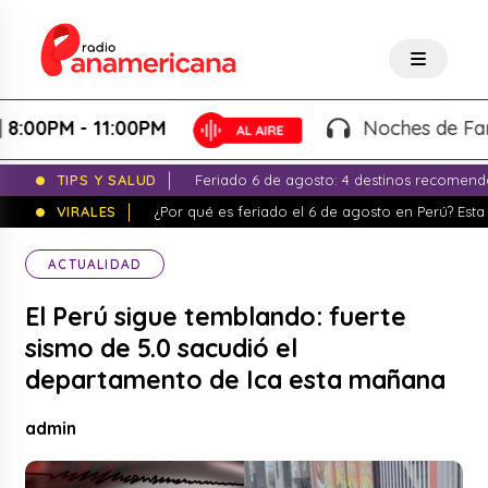
00PM - 11:00PM
Noches de Fantasí
TIPS Y SALUD
Feriado 6 de agosto: 4 destinos recomend
VIRALES
¿Por qué es feriado el 6 de agosto en Perú? Esta 
ACTUALIDAD
El Perú sigue temblando: fuerte
sismo de 5.0 sacudió el
departamento de Ica esta mañana
admin