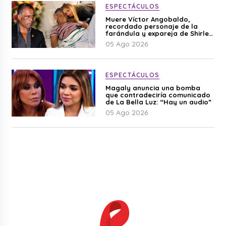
ESPECTÁCULOS
Muere Víctor Angobaldo,
recordado personaje de la
farándula y expareja de Shirley
Cherres
05 Ago 2026
ESPECTÁCULOS
Magaly anuncia una bomba
que contradeciría comunicado
de La Bella Luz: “Hay un audio”
05 Ago 2026