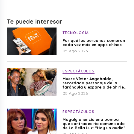
Te puede interesar
TECNOLOGÍA
Por qué los peruanos compran
cada vez más en apps chinas
05 Ago 2026
ESPECTÁCULOS
Muere Víctor Angobaldo,
recordado personaje de la
farándula y expareja de Shirley
Cherres
05 Ago 2026
ESPECTÁCULOS
Magaly anuncia una bomba
que contradeciría comunicado
de La Bella Luz: “Hay un audio”
05 Ago 2026