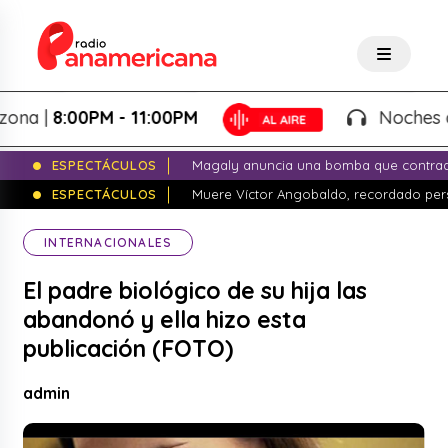
 |
8:00PM - 11:00PM
Noches de Fan
ESPECTÁCULOS
Magaly anuncia una bomba que contrade
ESPECTÁCULOS
Muere Víctor Angobaldo, recordado pers
INTERNACIONALES
El padre biológico de su hija las
abandonó y ella hizo esta
publicación (FOTO)
admin