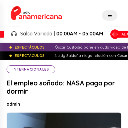
Salsa Variada |
00:00AM - 05:00AM
ESPECTÁCULOS
Óscar Custodio pone en duda video de N
ESPECTÁCULOS
Naldy Saldaña niega relación con César
INTERNACIONALES
El empleo soñado: NASA paga por
dormir
admin