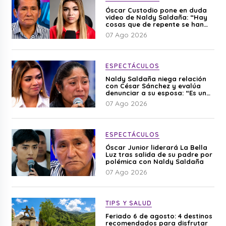
Óscar Custodio pone en duda
video de Naldy Saldaña: “Hay
cosas que de repente se han
editado”
07 Ago 2026
ESPECTÁCULOS
Naldy Saldaña niega relación
con César Sánchez y evalúa
denunciar a su esposa: “Es una
difamación”
07 Ago 2026
ESPECTÁCULOS
Óscar Junior liderará La Bella
Luz tras salida de su padre por
polémica con Naldy Saldaña
07 Ago 2026
TIPS Y SALUD
Feriado 6 de agosto: 4 destinos
recomendados para disfrutar