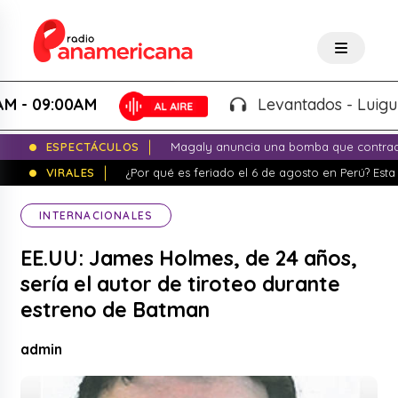
09:00AM
Levantados - Luigui Carb
ESPECTÁCULOS
Magaly anuncia una bomba que contrade
VIRALES
¿Por qué es feriado el 6 de agosto en Perú? Esta 
INTERNACIONALES
EE.UU: James Holmes, de 24 años,
sería el autor de tiroteo durante
estreno de Batman
admin