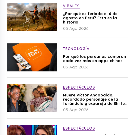
VIRALES
¿Por qué es feriado el 6 de
agosto en Perú? Esta es la
historia
05 Ago 2026
TECNOLOGÍA
Por qué los peruanos compran
cada vez más en apps chinas
05 Ago 2026
ESPECTÁCULOS
Muere Víctor Angobaldo,
recordado personaje de la
farándula y expareja de Shirley
Cherres
05 Ago 2026
ESPECTÁCULOS