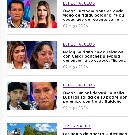
ESPECTÁCULOS
Óscar Custodio pone en duda
video de Naldy Saldaña: “Hay
cosas que de repente se han
editado”
07 Ago 2026
ESPECTÁCULOS
Naldy Saldaña niega relación
con César Sánchez y evalúa
denunciar a su esposa: “Es una
difamación”
07 Ago 2026
ESPECTÁCULOS
Óscar Junior liderará La Bella
Luz tras salida de su padre por
polémica con Naldy Saldaña
07 Ago 2026
TIPS Y SALUD
Feriado 6 de agosto: 4 destinos