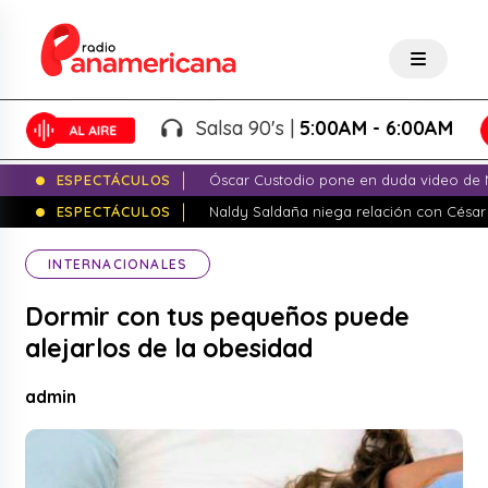
Salsa 90's |
5:00AM - 6:00AM
ESPECTÁCULOS
Óscar Custodio pone en duda video de N
ESPECTÁCULOS
Naldy Saldaña niega relación con César
INTERNACIONALES
Dormir con tus pequeños puede
alejarlos de la obesidad
admin