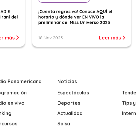
NADIE
¡Cuenta regresiva! Conoce AQUÍ el
iraní del
horario y dónde ver EN VIVO la
preliminar del Miss Universo 2025
er más
Leer más
18 Nov 2025
dio Panamericana
Noticias
ogramación
Espectáculos
Tende
io en vivo
Deportes
Tips 
nking
Actualidad
Inter
ncursos
Salsa