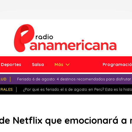
Deportes
Salsa
Más
Programaci
LUD
Feriado 6 de agosto: 4 destinos recomendados para disfrutar
IRALES
¿Por qué es feriado el 6 de agosto en Perú? Esta es la histo
e de Netflix que emocionará a