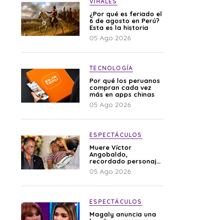
VIRALES
¿Por qué es feriado el
6 de agosto en Perú?
Esta es la historia
05 Ago 2026
TECNOLOGÍA
Por qué los peruanos
compran cada vez
más en apps chinas
05 Ago 2026
ESPECTÁCULOS
Muere Víctor
Angobaldo,
recordado personaje
de la farándula y
05 Ago 2026
expareja de Shirley
Cherres
ESPECTÁCULOS
Magaly anuncia una