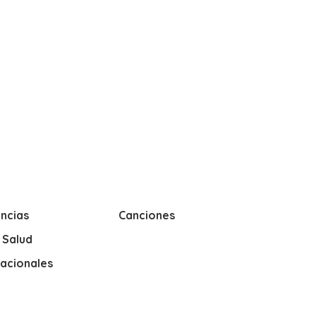
ncias
Canciones
y Salud
nacionales