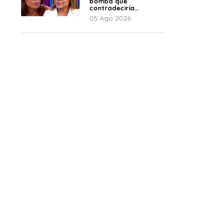
bomba que
contradeciría
comunicado de La
05 Ago 2026
Bella Luz: “Hay un
audio”