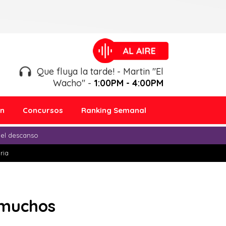
Que fluya la tarde! - Martin "El
Wacho" -
1:00PM - 4:00PM
ón
Concursos
Ranking Semanal
 el descanso
ria
 muchos