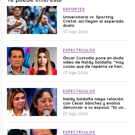
DEPORTES
Universitario vs. Sporting
Cristal: así llegan al esperado
duelo
07 Ago 2026
ESPECTÁCULOS
Óscar Custodio pone en duda
video de Naldy Saldaña: “Hay
cosas que de repente se han
editado”
07 Ago 2026
ESPECTÁCULOS
Naldy Saldaña niega relación
con César Sánchez y evalúa
denunciar a su esposa: “Es una
difamación”
07 Ago 2026
ESPECTÁCULOS