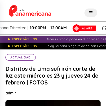
Discotec |
10:00PM - 12:00AM
Pa
ESPECTÁCULOS
Óscar Custodio pone en duda video de N
ESPECTÁCULOS
Naldy Saldaña niega relación con César
ACTUALIDAD
Distritos de Lima sufrirán corte de
luz este miércoles 23 y jueves 24 de
febrero | FOTOS
admin