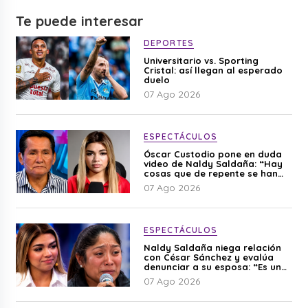
Te puede interesar
DEPORTES
Universitario vs. Sporting
Cristal: así llegan al esperado
duelo
07 Ago 2026
ESPECTÁCULOS
Óscar Custodio pone en duda
video de Naldy Saldaña: “Hay
cosas que de repente se han
editado”
07 Ago 2026
ESPECTÁCULOS
Naldy Saldaña niega relación
con César Sánchez y evalúa
denunciar a su esposa: “Es una
difamación”
07 Ago 2026