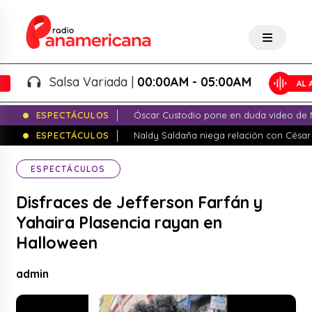
Salsa Variada |
00:00AM - 05:00AM
ESPECTÁCULOS
Óscar Custodio pone en duda video de N
ESPECTÁCULOS
Naldy Saldaña niega relación con César
ESPECTÁCULOS
Disfraces de Jefferson Farfán y
Yahaira Plasencia rayan en
Halloween
admin