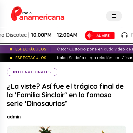
scotec |
10:00PM - 12:00AM
Pana
ESPECTÁCULOS
Óscar Custodio pone en duda video de N
ESPECTÁCULOS
Naldy Saldaña niega relación con César
INTERNACIONALES
¿La viste? Así fue el trágico final de
la ‘Familia Sinclair’ en la famosa
serie ‘Dinosaurios’
admin