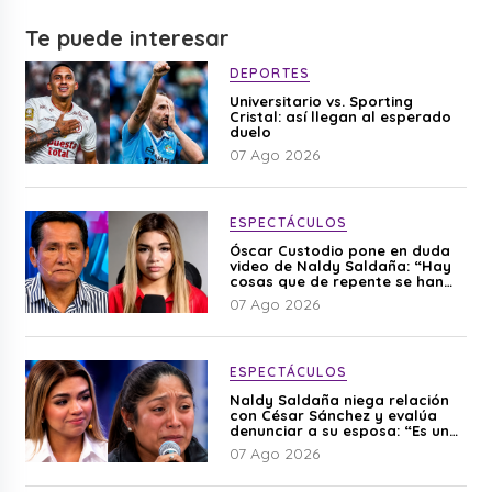
Te puede interesar
DEPORTES
Universitario vs. Sporting
Cristal: así llegan al esperado
duelo
07 Ago 2026
ESPECTÁCULOS
Óscar Custodio pone en duda
video de Naldy Saldaña: “Hay
cosas que de repente se han
editado”
07 Ago 2026
ESPECTÁCULOS
Naldy Saldaña niega relación
con César Sánchez y evalúa
denunciar a su esposa: “Es una
difamación”
07 Ago 2026