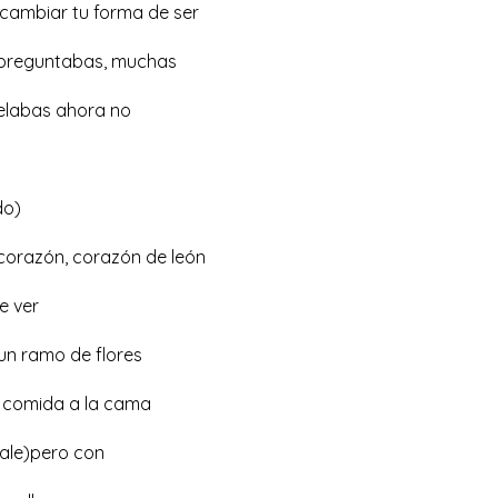
 cambiar tu forma de ser
a preguntabas, muchas
celabas ahora no
do)
corazón, corazón de león
e ver
)un ramo de flores
la comida a la cama
ale)pero con