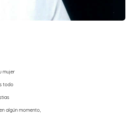
tu mujer
es todo
stias
 en algún momento,