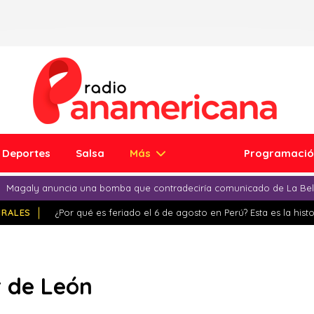
Deportes
Salsa
Más
Programaci
Magaly anuncia una bomba que contradeciría comunicado de La Bell
IRALES
¿Por qué es feriado el 6 de agosto en Perú? Esta es la histo
r de León