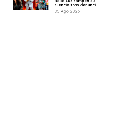
Bella Luz rompen su
silencio tras denuncia
de Naldy: “Todo el
05 Ago 2026
mundo lo sabía”