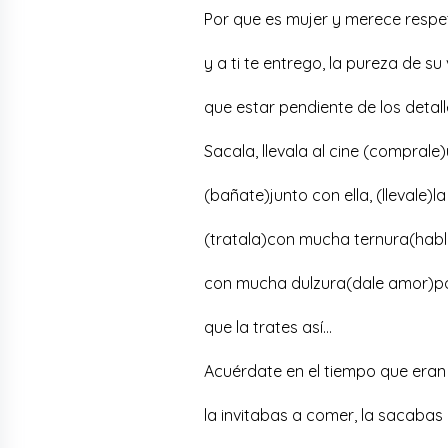
Por que es mujer y merece respe
y a ti te entrego, la pureza de su 
que estar pendiente de los detal
Sacala, llevala al cine (comprale
(bañate)junto con ella, (llevale)
(tratala)con mucha ternura(habl
con mucha dulzura(dale amor)por
que la trates así…
Acuérdate en el tiempo que eran n
la invitabas a comer, la sacabas 