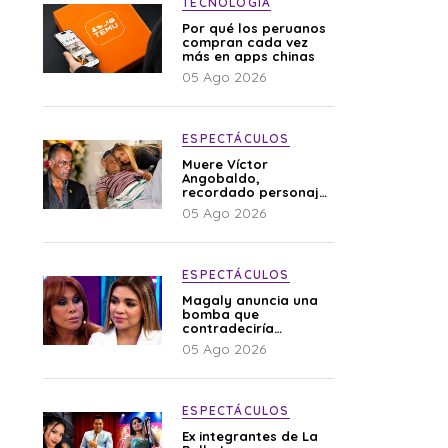
TECNOLOGÍA
Por qué los peruanos
compran cada vez
más en apps chinas
05 Ago 2026
ESPECTÁCULOS
Muere Víctor
Angobaldo,
recordado personaje
de la farándula y
05 Ago 2026
expareja de Shirley
Cherres
ESPECTÁCULOS
Magaly anuncia una
bomba que
contradeciría
comunicado de La
05 Ago 2026
Bella Luz: “Hay un
audio”
ESPECTÁCULOS
Ex integrantes de La