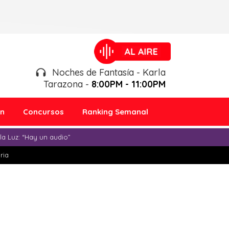
Noches de Fantasía - Karla
Tarazona -
8:00PM - 11:00PM
ón
Concursos
Ranking Semanal
a Luz: “Hay un audio”
ria