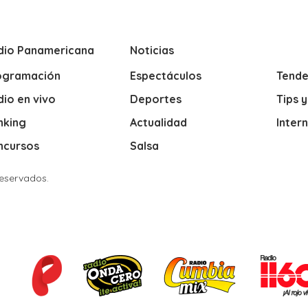
dio Panamericana
Noticias
ogramación
Espectáculos
Tende
io en vivo
Deportes
Tips 
nking
Actualidad
Inter
ncursos
Salsa
Reservados.