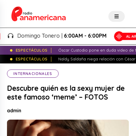
Domingo Tonero |
6:00AM - 6:00PM
ESPECTÁCULOS
Óscar Custodio pone en duda video de N
ESPECTÁCULOS
Naldy Saldaña niega relación con César
INTERNACIONALES
Descubre quién es la sexy mujer de
este famoso ‘meme’ – FOTOS
admin