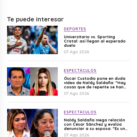
Te puede interesar
DEPORTES
Universitario vs. Sporting
Cristal: así llegan al esperado
duelo
07 Ago 2026
ESPECTÁCULOS
Óscar Custodio pone en duda
video de Naldy Saldaña: “Hay
cosas que de repente se han
editado”
07 Ago 2026
ESPECTÁCULOS
Naldy Saldaña niega relación
con César Sánchez y evalúa
denunciar a su esposa: “Es una
difamación”
07 Ago 2026