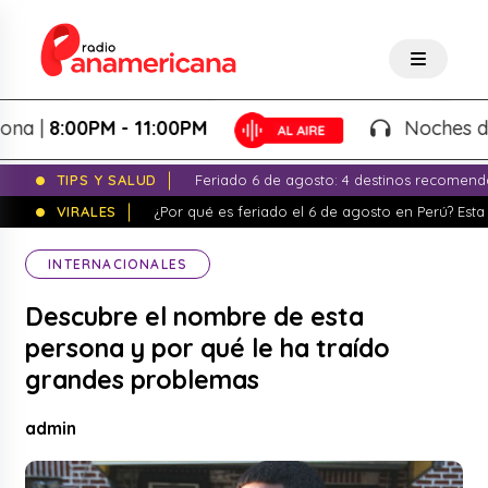
|
8:00PM - 11:00PM
Noches de Fant
TIPS Y SALUD
Feriado 6 de agosto: 4 destinos recomend
VIRALES
¿Por qué es feriado el 6 de agosto en Perú? Esta 
INTERNACIONALES
Descubre el nombre de esta
persona y por qué le ha traído
grandes problemas
admin