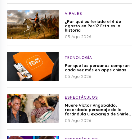
VIRALES
¿Por qué es feriado el 6 de
agosto en Perú? Esta es la
historia
05 Ago 2026
TECNOLOGÍA
Por qué los peruanos compran
cada vez más en apps chinas
05 Ago 2026
ESPECTÁCULOS
Muere Víctor Angobaldo,
recordado personaje de la
farándula y expareja de Shirley
Cherres
05 Ago 2026