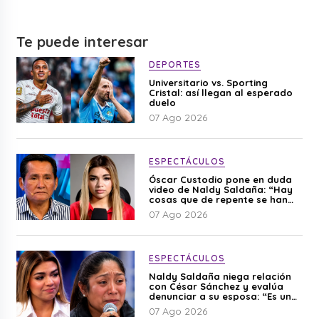
Te puede interesar
DEPORTES
Universitario vs. Sporting
Cristal: así llegan al esperado
duelo
07 Ago 2026
ESPECTÁCULOS
Óscar Custodio pone en duda
video de Naldy Saldaña: “Hay
cosas que de repente se han
editado”
07 Ago 2026
ESPECTÁCULOS
Naldy Saldaña niega relación
con César Sánchez y evalúa
denunciar a su esposa: “Es una
difamación”
07 Ago 2026