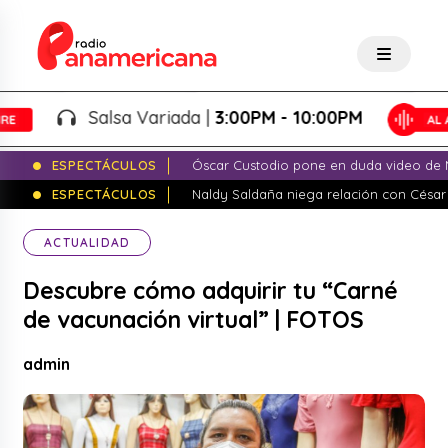
Salsa Variada |
3:00PM - 10:00PM
ESPECTÁCULOS
Óscar Custodio pone en duda video de N
ESPECTÁCULOS
Naldy Saldaña niega relación con César
ACTUALIDAD
Descubre cómo adquirir tu “Carné
de vacunación virtual” | FOTOS
admin