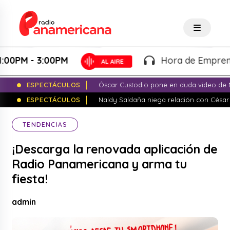
PM - 3:00PM
Hora de Emprender -
ESPECTÁCULOS
Óscar Custodio pone en duda video de N
ESPECTÁCULOS
Naldy Saldaña niega relación con César
TENDENCIAS
¡Descarga la renovada aplicación de
Radio Panamericana y arma tu
fiesta!
admin