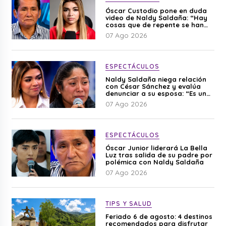
Óscar Custodio pone en duda
video de Naldy Saldaña: “Hay
cosas que de repente se han
editado”
07 Ago 2026
ESPECTÁCULOS
Naldy Saldaña niega relación
con César Sánchez y evalúa
denunciar a su esposa: “Es una
difamación”
07 Ago 2026
ESPECTÁCULOS
Óscar Junior liderará La Bella
Luz tras salida de su padre por
polémica con Naldy Saldaña
07 Ago 2026
TIPS Y SALUD
Feriado 6 de agosto: 4 destinos
recomendados para disfrutar