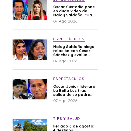
Óscar Custodio pone
en duda video de
Naldy Saldaña: “Hay
cosas que de repente
07 Ago 2026
se han editado”
ESPECTÁCULOS
Naldy Saldaña niega
relación con César
Sánchez y evalúa
denunciar a su
07 Ago 2026
esposa: “Es una
difamación”
ESPECTÁCULOS
Óscar Junior liderará
La Bella Luz tras
salida de su padre
por polémica con
07 Ago 2026
Naldy Saldaña
TIPS Y SALUD
Feriado 6 de agosto:
4 destinos