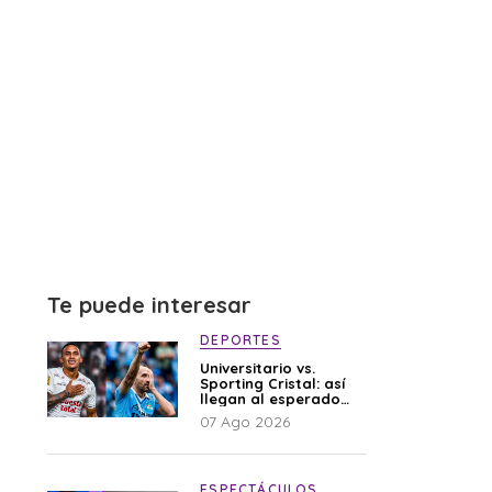
Te puede interesar
DEPORTES
Universitario vs.
Sporting Cristal: así
llegan al esperado
duelo
07 Ago 2026
ESPECTÁCULOS