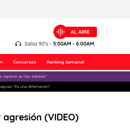
Salsa 90's -
5:00AM - 6:00AM
ón
Concursos
Ranking Semanal
e repente se han editado”
esposa: “Es una difamación”
r agresión (VIDEO)