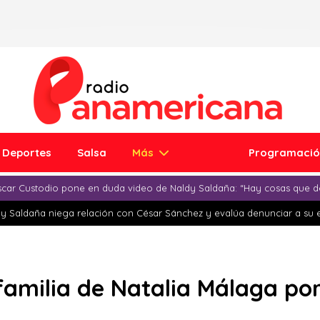
Deportes
Salsa
Más
Programaci
car Custodio pone en duda video de Naldy Saldaña: “Hay cosas que d
y Saldaña niega relación con César Sánchez y evalúa denunciar a su 
familia de Natalia Málaga po